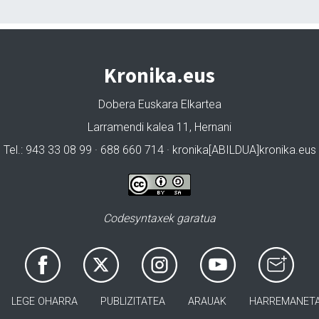
Kronika.eus
Dobera Euskara Elkartea
Larramendi kalea 11, Hernani
Tel.: 943 33 08 99 · 688 660 714 · kronika[ABILDUA]kronika.eus
Codesyntaxek garatua
LEGE OHARRA
PUBLIZITATEA
ARAUAK
HARREMANET