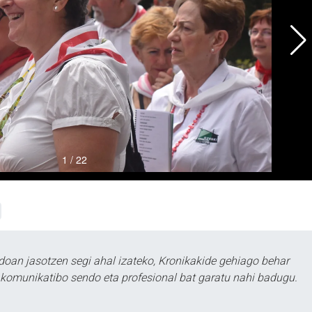
doan jasotzen segi ahal izateko, Kronikakide gehiago behar
tu komunikatibo sendo eta profesional bat garatu nahi badugu.