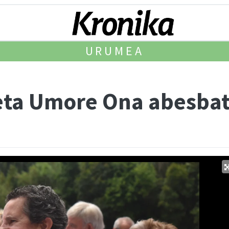
URUMEA
eta Umore Ona abesba