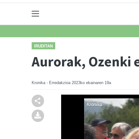
IRUDITAN
Aurorak, Ozenki 
Kronika - Erredakzioa
2023ko ekainaren 19a