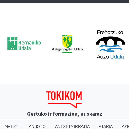
Gertuko informazioa, euskaraz
AMEZTI
ANBOTO
ANTXETA IRRATIA
ATARIA
AZP