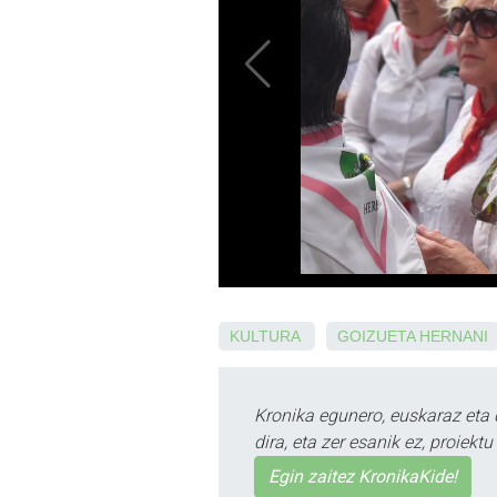
KULTURA
GOIZUETA
HERNANI
Kronika egunero, euskaraz eta 
dira, eta zer esanik ez, proiek
Egin zaitez KronikaKide!