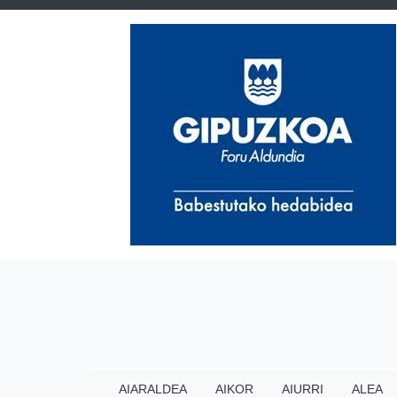
AIARALDEA
AIKOR
AIURRI
ALEA