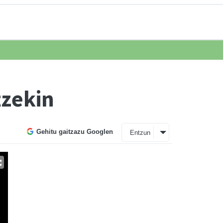
tzekin
Gehitu gaitzazu Googlen
Entzun