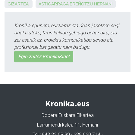
GIZARTEA
ASTIGARRAGA
EREÑOTZU
HERNANI
Kronika egunero, euskaraz eta doan jasotzen segi
ahal izateko, Kronikakide gehiago behar dira, eta
zer esanik ez, proiektu komunikatibo sendo eta
profesional bat garatu nahi badugu.
Egin zaitez KronikaKide!
Kronika.eus
Dobera Euskara Elkartea
Larramendi kalea 11, Hernani
Tel.: 943 33 08 99 · 688 660 714 ·