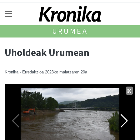
URUMEA
Uholdeak Urumean
Kronika - Erredakzioa
2023ko maiatzaren 20a