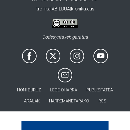
kronika[ABILDUA]kronika.eus
Codesyntaxek garatua
HONI BURUZ
LEGE OHARRA
PUBLIZITATEA
ARAUAK
HARREMANETARAKO
RSS