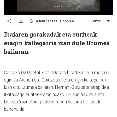
Entzun
Gehitu gaitzazu Googlen
Ibaiaren gorakadak eta euriteak
eragin kaltegarria izan dute Urumea
bailaran.
Goizeko 02:00etatik 04:00etara bitartean euri mordoa
egin du Aranon eta Goiuzetan, eta eragin kaltegarriak
izan ditu Urumea bailaran. Hernani-Goizueta errepidea
itxita dago euriteek eragindako lur-jausiak direla eta.
Beraz, Goizuetara joateko modu bakarra Leitzatik
barrena da.