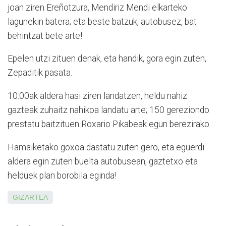
joan ziren Ereñotzura, Mendi­riz Mendi elkarteko
lagunekin batera; eta beste batzuk, autobusez, bat
behintzat bete arte!
Epelen utzi zituen denak, eta handik, gora egin zuten,
Zepaditik pasata.
10:00ak aldera hasi ziren landatzen, heldu nahiz
gazteak zuhaitz nahikoa landatu arte; 150 gereziondo
prestatu baitzituen Roxario Pikabeak egun berezirako.
Hamaiketako goxoa dastatu zuten gero, eta eguerdi
aldera egin zuten buelta autobusean, gaztetxo eta
helduek plan borobila eginda!
GIZARTEA