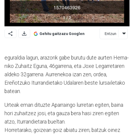
Entzun
Gehitu gaitzazu Googlen
eguraldia lagun, arazorik ga­be burutu dute aurten Her­na­
niko Zuhaitz Eguna, 46ga­rrena, eta Joxe Legarretaren
aldeko 32garrena. Aurrenekoa izan zen, ordea,
Ereñotzuko Iturrandietako Udalaren beste lursailetako
batean.
Urteak eman dituzte Apa­rraingo lurretan egiten, baina
hori zuhaitzez josi, eta gauza bera hasi ziren egiten
atzo, Iturrandietara bueltan.
Horretarako, goizean goiz abiatu zi­ren; batzuk oinez