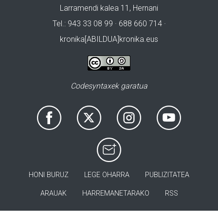
Larramendi kalea 11, Hernani
Tel.: 943 33 08 99 · 688 660 714 ·
kronika[ABILDUA]kronika.eus
Codesyntaxek garatua
HONI BURUZ
LEGE OHARRA
PUBLIZITATEA
ARAUAK
HARREMANETARAKO
RSS