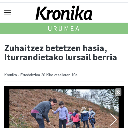
URUMEA
Zuhaitzez betetzen hasia,
Iturrandietako lursail berria
Kronika - Erredakzioa
2019ko otsailaren 10a