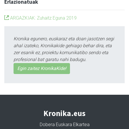
Erlazionatuak
ARGAZKIAK: Zuhaitz Eguna 2019
Kronika egunero, euskaraz eta doan jasotzen segi
ahal izateko, Kronikakide gehiago behar dira, eta
zer esanik ez, proiektu komunikatibo sendo eta
profesional bat garatu nahi badugu.
Egin zaitez KronikaKide!
Kronika.eus
Dobera Euskara Elkartea