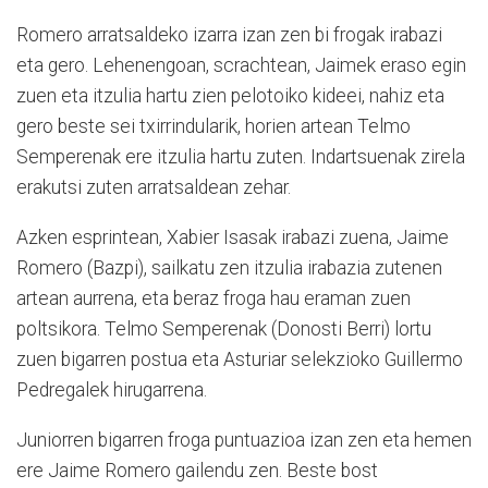
Romero arratsaldeko izarra izan zen bi frogak irabazi
eta gero. Lehenengoan, scrachtean, Jaimek eraso egin
zuen eta itzulia hartu zien pelotoiko kideei, nahiz eta
gero beste sei txirrindularik, horien artean Telmo
Semperenak ere itzulia hartu zuten. Indartsuenak zirela
erakutsi zuten arratsaldean zehar.
Azken esprintean, Xabier Isasak irabazi zuena, Jaime
Romero (Bazpi), sailkatu zen itzulia irabazia zutenen
artean aurrena, eta beraz froga hau eraman zuen
poltsikora. Tel­mo Semperenak (Donosti Be­rri) lortu
zuen bigarren postua eta Asturiar selekzioko Gui­llermo
Pedregalek hirugarrena.
Juniorren bigarren froga puntuazioa izan zen eta he­men
ere Jaime Romero gailendu zen. Beste bost