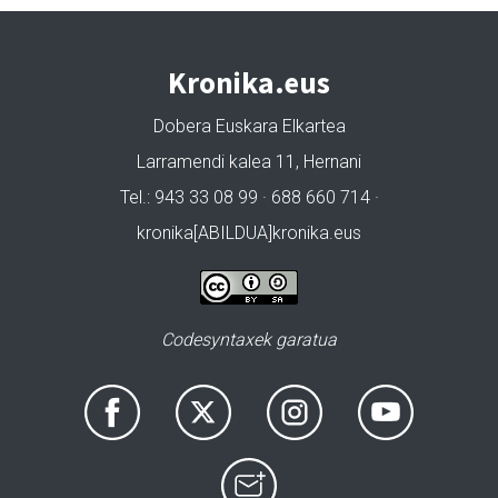
Kronika.eus
Dobera Euskara Elkartea
Larramendi kalea 11, Hernani
Tel.: 943 33 08 99 · 688 660 714 ·
kronika[ABILDUA]kronika.eus
Codesyntaxek garatua