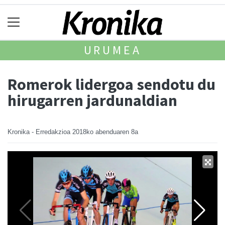
URUMEA
Romerok lidergoa sendotu du
hirugarren jardunaldian
Kronika - Erredakzioa
2018ko abenduaren 8a