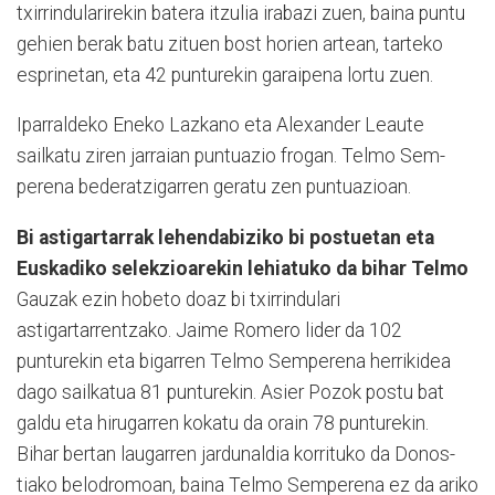
txirrindularirekin batera itzulia irabazi zuen, baina puntu
gehien berak batu zituen bost horien artean, tarteko
esprinetan, eta 42 punturekin garaipena lortu zuen.
Iparraldeko Eneko Lazkano eta Alexander Leaute
sailkatu ziren jarraian puntuazio frogan. Telmo Sem­
perena bederatzigarren geratu zen puntuazioan.
Bi astigartarrak lehendabiziko bi postuetan eta
Euskadiko selekzioarekin lehiatuko da bihar Telmo
Gauzak ezin hobeto doaz bi txirrindulari
astigartarrentzako. Jaime Romero lider da 102
punturekin eta bigarren Telmo Semperena herrikidea
dago sailkatua 81 punturekin. Asier Pozok postu bat
galdu eta hirugarren kokatu da orain 78 punturekin.
Bihar bertan laugarren jar­dunaldia korrituko da Do­nos­
tiako belodromoan, bai­na Telmo Sem­perena ez da ari­ko