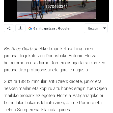
Entzun
Gehitu gaitzazu Googlen
Bio Race Oiartzun
Bike txapelketako hirugarren
jardunaldia jokatu zen Donostiako Antonio Elorza
belodromoan eta Jaime Romero astigartarra izan zen
jardunaldiko protagonista eta garaile nagusia.
Guztira 138 txirrindulari aritu ziren; kadete, junior eta
nesken mailan eta kopuru altu honek eragin zuen Open
mailako probarik ez egotea. Ho­rrela, Astigarragako bi
txirrindulari bakarrik lehiatu ziren; Jaime Romero eta
Telmo Sem­perena. Eta nola gainera.