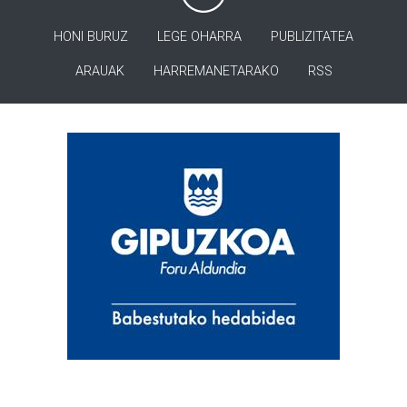
HONI BURUZ
LEGE OHARRA
PUBLIZITATEA
ARAUAK
HARREMANETARAKO
RSS