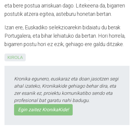
eta bere postua arriskuan da­go. Litekeena da, bigarren
postutik atzera egitea, asteburu honetan bertan.
Izan ere, Euskadiko selekzioarekin bidaiatu du berak
Portugalera, eta bihar lehiatuko da bertan. Hori horrela,
bi­ga­­rren postu hori ez ezik, gehia­go ere galdu ditzake.
KIROLA
Kronika egunero, euskaraz eta doan jasotzen segi
ahal izateko, Kronikakide gehiago behar dira, eta
zer esanik ez, proiektu komunikatibo sendo eta
profesional bat garatu nahi badugu.
Egin zaitez KronikaKide!