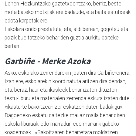
Lehen Hezkuntzako gaztetxoentzako, berriz, beste
mota bateko motxilak ere badaude, eta baita estutxeak
edota karpetak ere.
Eskolara ondo prestatuta, eta, aldi berean, gogotsu eta
pozik bueltatzeko behar den guztia aurkitu daiteke
bertan.
Garbiñe - Merke Azoka
Asko, eskolako zerrendarekin joaten dira Garbiñerenera.
Izan ere, eskolarekin koordinatuta aritzen dira dendan,
eta, beraz, haur eta ikasleek behar izaten dituzten
testu-liburu eta materialen zerrenda eskura izaten dute:
«ikasturte bakoitzean zer eska­tzen duten badakigu».
Dagoeneko eskatu daitezke mailaz maila behar diren
eskola liburuak, edo marradun edo marrarik gabeko
koadernoak... «Bakoitzaren beharretara moldatzen