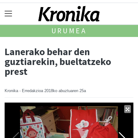
URUMEA
Lanerako behar den
guztiarekin, bueltatzeko
prest
Kronika - Erredakzioa
2018ko abuztuaren 25a