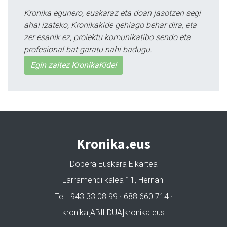
Kronika egunero, euskaraz eta doan jasotzen segi
ahal izateko, Kronikakide gehiago behar dira, eta
zer esanik ez, proiektu komunikatibo sendo eta
profesional bat garatu nahi badugu.
Egin zaitez KronikaKide!
Kronika.eus
Dobera Euskara Elkartea
Larramendi kalea 11, Hernani
Tel.: 943 33 08 99 · 688 660 714 ·
kronika[ABILDUA]kronika.eus