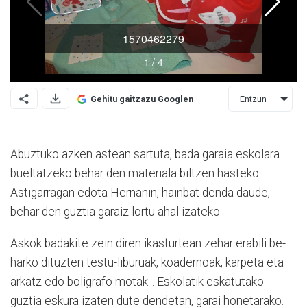
Entzun
Gehitu gaitzazu Googlen
Abuztuko azken astean sartuta, bada garaia eskolara
bueltatzeko behar den materiala biltzen hasteko.
Astigarragan edota Hernanin, hainbat denda daude,
behar den guztia garaiz lortu ahal izateko.
Askok badakite zein diren ikasturtean zehar erabili be­
harko dituzten testu-liburuak, koadernoak, karpeta eta
ar­katz edo boligrafo motak... Eskolatik eskatutako
guztia eskura izaten dute dendetan, garai honetarako.