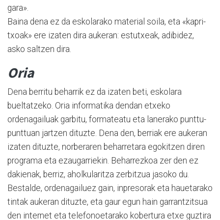
gara».
Baina dena ez da eskolarako material soila, eta «kapri­
txoak» ere izaten dira aukeran: estutxeak, adibidez,
asko saltzen dira.
Oria
Dena berritu beharrik ez da izaten beti, eskolara
bueltatzeko. Oria informatika dendan etxeko
ordenagailuak garbitu, formateatu eta lanerako punttu-
punttuan jartzen dituzte. Dena den, berriak ere aukeran
izaten dituzte, norberaren beharretara egokitzen diren
programa eta ezaugarriekin. Beharrezkoa zer den ez
dakienak, berriz, aholkularitza zerbitzua jasoko du.
Bestalde, ordenagailuez gain, inpresorak eta hauetarako
tintak aukeran dituzte, eta gaur egun hain garrantzitsua
den internet eta telefonoetarako kobertura etxe guztira