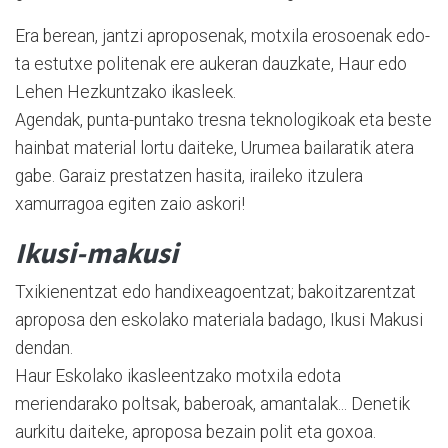
Era berean, jantzi apropo­se­nak, motxila erosoenak edo­
ta estu­txe politenak ere aukeran dauzkate, Haur edo
Lehen Hezkuntzako ikasleek.
Agendak, punta-puntako tresna teknologikoak eta beste
hainbat material lortu daiteke, Urumea bailaratik atera
gabe. Garaiz prestatzen hasita, iraileko itzulera
xamurragoa egiten zaio askori!
Ikusi-makusi
Txikienentzat edo handixeagoentzat; bakoitzarentzat
aproposa den eskolako materiala badago, Ikusi Makusi
dendan.
Haur Eskolako ikasleentzako motxila edota
meriendarako poltsak, baberoak, amantalak... Denetik
aurkitu daiteke, aproposa bezain polit eta goxoa.