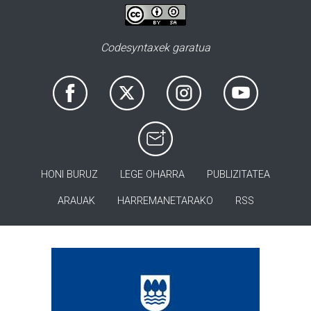
Codesyntaxek garatua
HONI BURUZ
LEGE OHARRA
PUBLIZITATEA
ARAUAK
HARREMANETARAKO
RSS