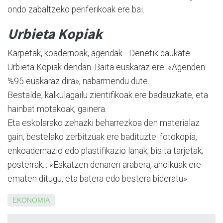
ondo zabaltzeko periferikoak ere bai.
Urbieta Kopiak
Karpetak, koadernoak, agendak... Denetik daukate
Urbieta Kopiak dendan. Baita euskaraz ere. «Agenden
%95 euskaraz dira», nabarmendu dute.
Bestalde, kalkulagailu zientifikoak ere badauzkate, eta
hainbat motakoak, gainera.
Eta eskolarako zehazki beharrezkoa den materialaz
gain, bestelako zerbitzuak ere badituzte: fotokopia,
enkoadernazio edo plastifikazio lanak; bisita tarjetak;
posterrak... «Eskatzen denaren arabera, aholkuak ere
ematen ditugu, eta batera edo bestera bideratu».
EKONOMIA