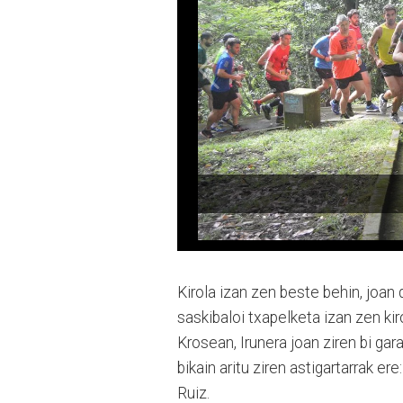
Kirola izan zen beste behin, joan 
saskibaloi txapelketa izan zen kiro
Krosean, Irunera joan zi­ren bi ga
bikain aritu ziren asti­gartarrak e
Ruiz.