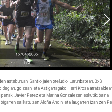
den asteburuan, Santio ja­ien preludio. Larunbatean, 3x3
ldegian, goizean; eta Asti­ga­rragako Herri Krosa arra­tsal­dean
raipenak, Javier Perez eta Marina Gonzalezen eskutik; baina
re: bigarren sailkatu zen Aloña Ancin, eta laugarren izan zen Pe