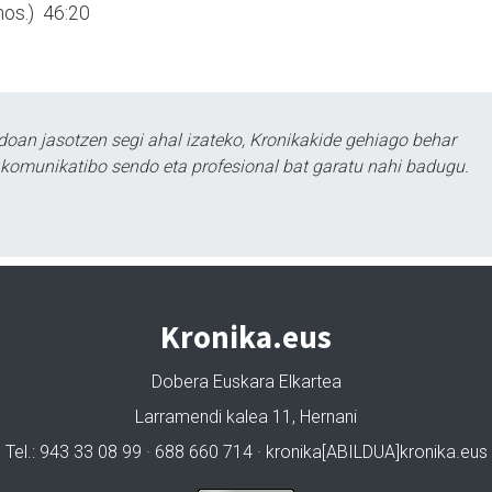
nos.) 46:20
doan jasotzen segi ahal izateko, Kronikakide gehiago behar
tu komunikatibo sendo eta profesional bat garatu nahi badugu.
Kronika.eus
Dobera Euskara Elkartea
Larramendi kalea 11, Hernani
Tel.: 943 33 08 99 · 688 660 714 · kronika[ABILDUA]kronika.eus