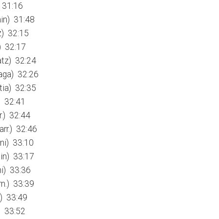
 31:16
ain) 31:48
z) 32:15
a) 32:17
atz) 32:24
raga) 32:26
tia) 32:35
) 32:41
r.) 32:44
arr.) 32:46
ni) 33:10
in) 33:17
ni) 33:36
rn.) 33:39
e) 33:49
) 33:52