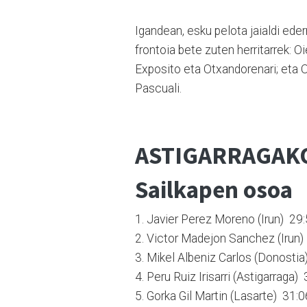
Igandean, esku pe­lo­ta ja­ial­di ede
fron­toia bete zuten herritarrek: Oi
Exposito eta Otxan­­dorenari; eta 
Pascuali.
ASTIGARRAGAKO
Sailkapen osoa
1. Javier Perez Moreno (Irun) 29
2. Victor Madejon Sanchez (Irun)
3. Mikel Albeniz Carlos (Donostia
4. Peru Ruiz Irisarri (Astigarraga)
5. Gorka Gil Martin (Lasarte) 31:0