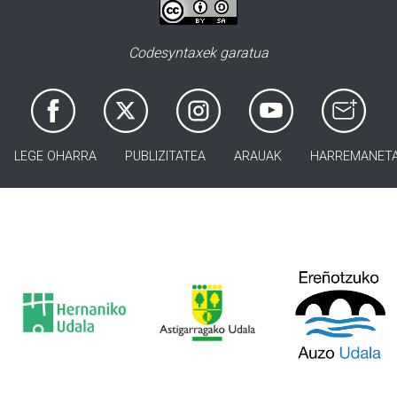
Codesyntaxek garatua
LEGE OHARRA
PUBLIZITATEA
ARAUAK
HARREMANET