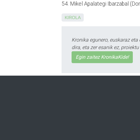
54. Mikel Apalategi Ibarzabal (Do
KIROLA
Kronika egunero, euskaraz eta 
dira, eta zer esanik ez, proiek
Egin zaitez KronikaKide!