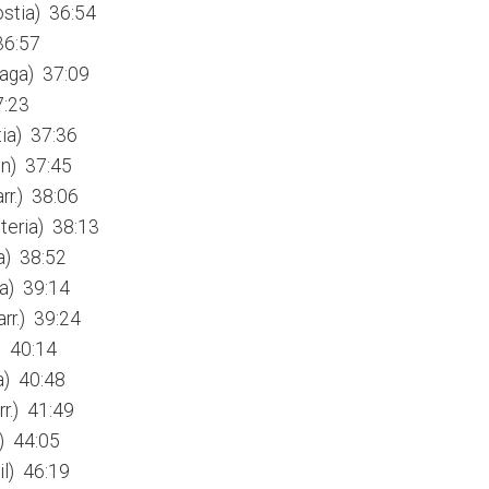
ostia) 36:54
36:57
rraga) 37:09
7:23
tia) 37:36
in) 37:45
rr.) 38:06
teria) 38:13
a) 38:52
ga) 39:14
arr.) 39:24
) 40:14
a) 40:48
r.) 41:49
a) 44:05
il) 46:19