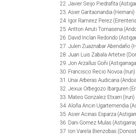
22. Javier Seijo Piedrafita (Astig
23. Asier Garitaonandia (Hernani
24. Igor Ramirez Perez (Errenteri
25. Antton Arruti Tomasena (And
26. David Inclan Redondo (Astigar
27. Julen Zuaznabar Abendaño (H
28. Juan Luis Zabala Artetxe (Do
29. Jon Arzallus Goñi (Astigarrag
30. Francisco Recio Novoa (Irun
31. Unai Arberas Audicana (Ando
32. Jexux Orbegozo Ibarguren (Er
33. Mateo Gonzalez Etxarri (Irun
34. Aloña Ancin Ugartemendia (As
35. Asier Acinas Esparza (Astiga
36. Dani Gomez Mulas (Astigarra
37. Ion Varela Bienzobas (Donost