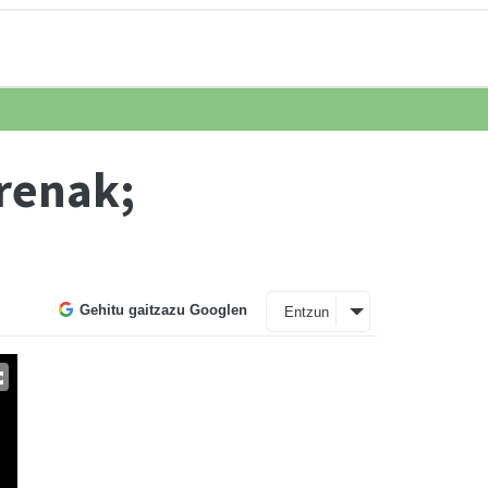
rrenak;
Gehitu gaitzazu Googlen
Entzun