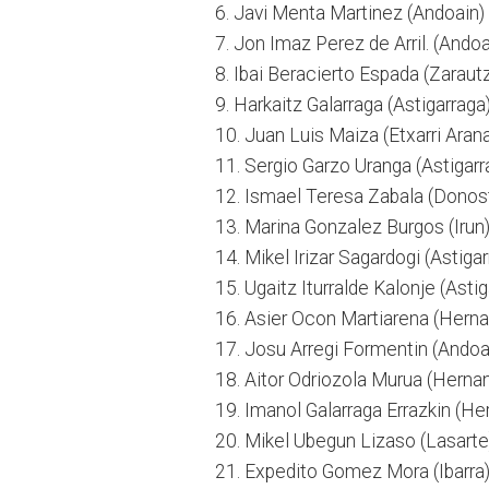
6. Javi Menta Martinez (Andoain)
7. Jon Imaz Perez de Arril. (Ando
8. Ibai Beracierto Espada (Zaraut
9. Harkaitz Galarraga (Astigarrag
10. Juan Luis Maiza (Etxarri Aran
11. Sergio Garzo Uranga (Astigar
12. Ismael Teresa Zabala (Donos
13. Marina Gonzalez Burgos (Irun
14. Mikel Irizar Sagardogi (Astigar
15. Ugaitz Iturralde Kalonje (Astig
16. Asier Ocon Martiarena (Herna
17. Josu Arregi Formentin (Andoa
18. Aitor Odriozola Murua (Herna
19. Imanol Galarraga Errazkin (He
20. Mikel Ubegun Lizaso (Lasart
21. Expedito Gomez Mora (Ibarra