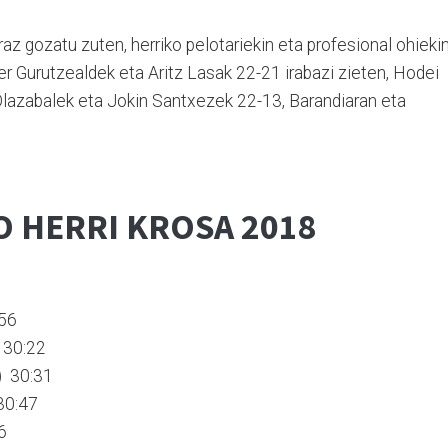
rraz gozatu zu­ten, he­rri­ko pelotariekin eta profe­sio­nal ohiekin
er Gurutzeal­dek eta Aritz La­sak 22-21 irabazi zi­e­ten, Hodei
Olazabalek eta Jokin San­txezek 22-13, Baran­diaran eta
 HERRI KROSA 2018
:56
 30:22
) 30:31
 30:47
6