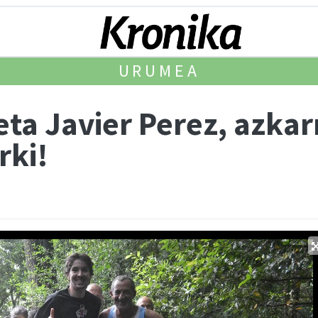
URUMEA
eta Javier Perez, azka
rki!