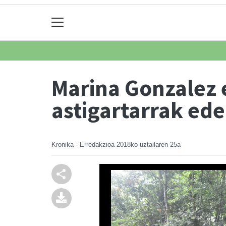
Marina Gonzalez 
astigartarrak ede
Kronika - Erredakzioa
2018ko uztailaren 25a