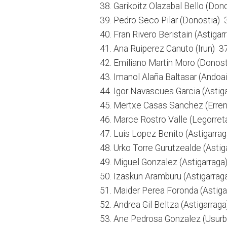
38. Garikoitz Olazabal Bello (Don
39. Pedro Seco Pilar (Donostia) 
40. Fran Rivero Beristain (Astiga
41. Ana Ruiperez Canuto (Irun) 3
42. Emiliano Martin Moro (Donos
43. Imanol Alaña Baltasar (Andoa
44. Igor Navascues Garcia (Astiga
45. Mertxe Casas Sanchez (Erren
46. Marce Rostro Valle (Legorret
47. Luis Lopez Benito (Astigarra
48. Urko Torre Gurutzealde (Astig
49. Miguel Gonzalez (Astigarraga
50. Izaskun Aramburu (Astigarrag
51. Maider Perea Foronda (Astigar
52. Andrea Gil Beltza (Astigarrag
53. Ane Pedrosa Gonzalez (Usurb