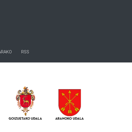
ARAKO
RSS