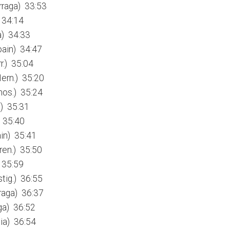
arraga) 33:53
) 34:14
a) 34:33
oain) 34:47
r.) 35:04
ern.) 35:20
nos.) 35:24
a) 35:31
) 35:40
ain) 35:41
ren.) 35:50
) 35:59
tig.) 36:55
rraga) 36:37
ga) 36:52
ia) 36:54