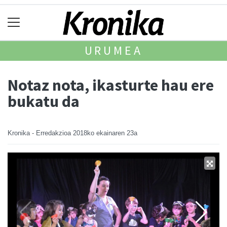
URUMEA
Notaz nota, ikasturte hau ere
bukatu da
Kronika - Erredakzioa
2018ko ekainaren 23a