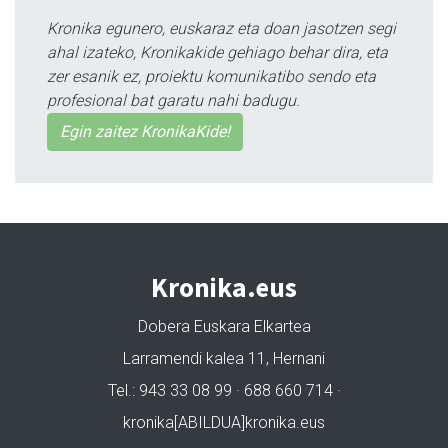
Kronika egunero, euskaraz eta doan jasotzen segi
ahal izateko, Kronikakide gehiago behar dira, eta
zer esanik ez, proiektu komunikatibo sendo eta
profesional bat garatu nahi badugu.
Egin zaitez KronikaKide!
Kronika.eus
Dobera Euskara Elkartea
Larramendi kalea 11, Hernani
Tel.: 943 33 08 99 · 688 660 714 ·
kronika[ABILDUA]kronika.eus