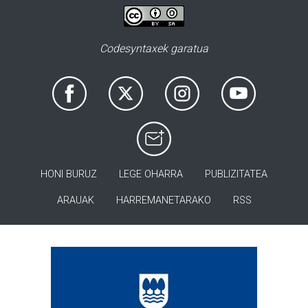
Codesyntaxek garatua
HONI BURUZ
LEGE OHARRA
PUBLIZITATEA
ARAUAK
HARREMANETARAKO
RSS