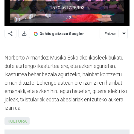
Entzun
Gehitu gaitzazu Googlen
Norberto Almandoz Musika Eskolako ikasleek bukatu
dute aurtengo ikasturtea ere, eta azken egunetan,
ikasturtea behar bezala agurtzeko, hainbat kon­tzertu
eman dituzte. Lehengo astean ere izan ziren hainbat
emanaldi, eta azken hiru egun hauetan, gitarra elektriko
joleak, txistulariak edota abeslariak entzuteko aukera
izan da.
KULTURA