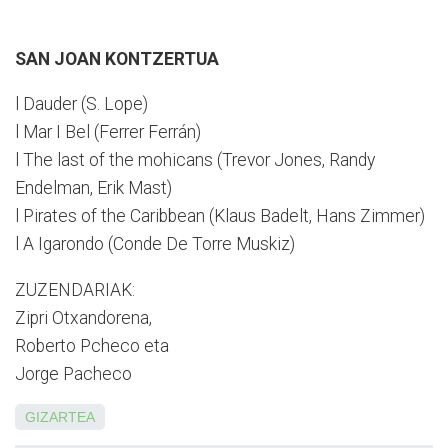
SAN JOAN KONTZERTUA
l Dauder (S. Lope)
l Mar I Bel (Ferrer Ferrán)
l The last of the mohicans (Trevor Jones, Randy
Endelman, Erik Mast)
l Pirates of the Caribbean (Klaus Badelt, Hans Zimmer)
l A Igarondo (Conde De Torre Muskiz)
ZUZENDARIAK:
Zipri Otxandorena,
Roberto Pcheco eta
Jorge Pacheco
GIZARTEA