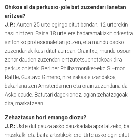
Ohikoa al da perkusio-jole bat zuzendari lanetan
aritzea?
J.P.:
Aurten 25 urte egingo ditut bandan; 12 urterekin
hasi nintzen. Baina 18 urte ere badaramakizkit orkestra
sinfoniko profesionaletan jotzen, eta mundu osoko
zuzendariak ikusi ditut aurrean. Orain­txe, mundu osoan
zehar dauden zu­zen­dari entzutetsuenetakoak dira
perkusio­nis­tak: Berliner Philharmoniker-eko Si–mon
Rattle; Gustavo Gimeno, nire ira­kas­le izandakoa,
bakarlaria zen Amster­da­men eta orain zuzendaria da.
Asko dau­de. Batutari dagokionez, agian zehatza­go­ak
dira, markatzean.
Zehaztasun hori emango diozu?
J.P.:
Uste dut gauza as­ko dauzkadala apor­tatzeko, bai
mu­si­kal­ki eta baita ar­tis­tikoki ere. Urte asko egin ditut