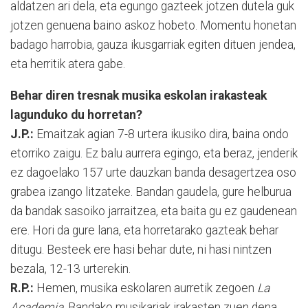
aldatzen ari dela, eta egungo gazteek jotzen dutela guk
jotzen genuena baino askoz hobeto. Momentu honetan
badago harrobia, gauza ikusgarriak egiten dituen jendea,
eta herritik atera gabe.
Behar diren tresnak musika eskolan irakasteak
lagunduko du horretan?
J.P.:
Emaitzak agian 7-8 urtera ikusiko di­ra, baina ondo
etorriko zaigu. Ez balu au­rre­ra egingo, eta beraz, jenderik
ez da­goe­lako 157 urte dauzkan banda desa­ger­tzea oso
grabea izango litzateke. Ban­dan gaudela, gure helburua
da bandak sa­soiko jarraitzea, eta baita gu ez gau­de­ne­an
ere. Hori da gure lana, eta ho­rre­tarako gazteak behar
ditugu. Besteek ere ha­si behar dute, ni hasi nintzen
bezala, 12-13 urterekin.
R.P.:
Hemen, musika eskolaren aurretik zegoen
La
Academia
. Bandako musikariak irakasten zuen dena.