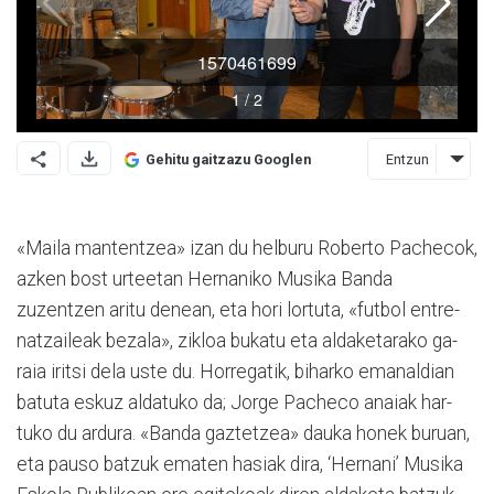
Entzun
Gehitu gaitzazu Googlen
«Maila mantentzea» izan du helburu Roberto Pachecok,
azken bost urteetan Hernaniko Musika Banda
zuzentzen ari­tu denean, eta hori lortuta, «futbol en­tre­
na­tzaileak be­zala», zikloa bukatu eta al­da­ketarako ga­
raia iritsi dela uste du. Ho­rre­gatik, bi­har­ko emanaldian
batuta es­kuz aldatuko da; Jorge Pacheco anaiak har­
tuko du ardura. «Banda gaztetzea» dau­ka honek buruan,
eta pauso batzuk ema­ten hasiak dira, ‘Hernani’ Mu­sika