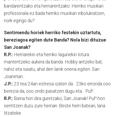
bandarentzako eta he­rria­ren­tzako. Herriko musikari
profesionala ez bada herriko musikan inbolukratzen,
nork egingo du?
Sentimendu horiek herriko festekin uztartuta,
bereziagoa egiten dute Banda? Nola bizi dituzue
San Joanak?
R.P.:
Herriarekin eta herriko lagunekin lotura
mantentzeko aukera da banda. Hobby antzeko bat,
nahiz eta saiatu, ahal den lanik onena egiten. San
Joanetan...
J.P.:
23 tea 24an estresa izaten da... 23ko erronda oso
berezia da, oso ondo pasatzen dugu eta... Puf!
R.P.:
Baina hori dira guretzako, San Joanak! Puf! hori
sentitzen duzu zure herrian. Beste herri batean, lana
litzateke.