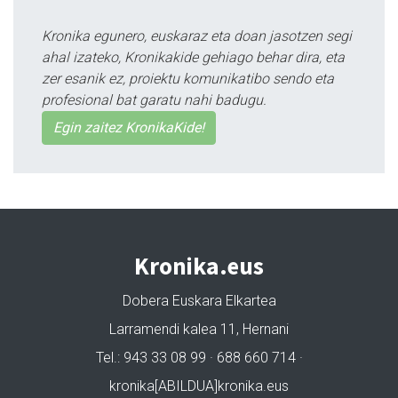
Kronika egunero, euskaraz eta doan jasotzen segi
ahal izateko, Kronikakide gehiago behar dira, eta
zer esanik ez, proiektu komunikatibo sendo eta
profesional bat garatu nahi badugu.
Egin zaitez KronikaKide!
Kronika.eus
Dobera Euskara Elkartea
Larramendi kalea 11, Hernani
Tel.: 943 33 08 99 · 688 660 714 ·
kronika[ABILDUA]kronika.eus