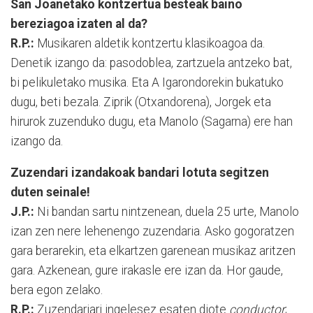
San Joanetako kontzertua besteak baino
bereziagoa izaten al da?
R.P.:
Musikaren aldetik kontzertu klasi­ko­agoa da.
Denetik izango da: paso­do­blea, zartzuela antzeko bat,
bi peliku­le­tako musika. Eta A Igarondorekin bu­ka­tuko
dugu, beti bezala. Ziprik (Otxan­do­re­na), Jorgek eta
hirurok zuzenduko du­gu, eta Manolo (Sagarna) ere han
izango da.
Zuzendari izandakoak bandari lotuta segitzen
duten seinale!
J.P.:
Ni bandan sartu nintzenean, duela 25 ur­te, Manolo
izan zen nere lehenengo zu­zen­­daria. Asko gogoratzen
gara bera­re­kin, eta elkartzen garenean musikaz ari­tzen
gara. Azkenean, gure irakasle ere izan da. Hor gaude,
bera egon zelako.
R.P.:
Zuzendariari ingelesez esaten diote
conductor
;