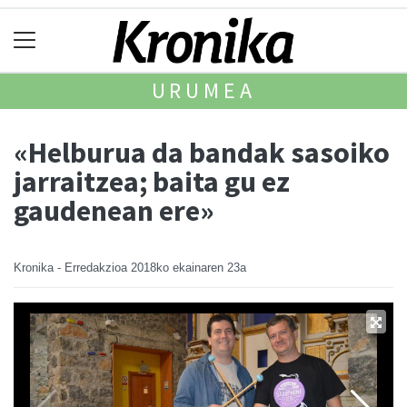
URUMEA
«Helburua da bandak sasoiko
jarraitzea; baita gu ez
gaudenean ere»
Kronika - Erredakzioa
2018ko ekainaren 23a