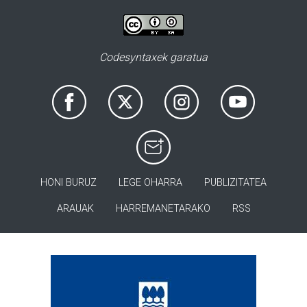
Codesyntaxek garatua
HONI BURUZ
LEGE OHARRA
PUBLIZITATEA
ARAUAK
HARREMANETARAKO
RSS