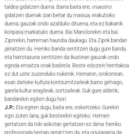
taldea gidatzen duena. Baina baita ere,
maestro
:
gidatzen duenak izan behar du maisua, erakutsiko
duena, gauzak ondo azalduko dituena, eta ez bakarrik
konpasa markatuko duena. Bai Manolorekin eta bai
Ziprirekin, harreman haundia daukagu. Eta Ziprik bandan
ja­rrai­tzen du. Herriko banda sentitzen dugu gure banda,
eta harrotasuna sen­ti­tzen da ikustean gauzak ondo
eginda emai­tza onak badirela. Beste edozein he­rri­takoa
ez dut uste zuzenduko nukenik. Her­nanin, orokorrean,
esan daiteke kul­tu­ra kontsumitzaileak baino gehiago,
ga­re­la kultur eragileak, sortzaileak. Guk gu­re aldetik,
bandarekin egiten dugu hori.
J.P.:
Eta egiten dugu, baita ere, es­ker­tzeko. Gurekin
egin zuten lana, guk besteekin egiteko. Hemen
gertatzen da toki askotan gertatzen ez dena: herriko
profesionala herrian geratzzen da, eta onuragarria da