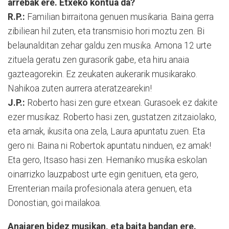
arrebak ere. Etxeko kontua da?
R.P.:
Familian birraitona genuen musi­ka­ria. Baina gerra
zibiliean hil zuten, eta trans­misio hori moztu zen. Bi
belaunal­ditan zehar galdu zen musika. Amona 12 urte
zituela geratu zen gurasorik gabe, eta hiru anaia
gazteagorekin. Ez zeu­katen aukerarik musikarako.
Nahikoa zuten aurrera ateratzearekin!
J.P.:
Roberto hasi zen gure etxean. Gu­ra­so­ek ez dakite
ezer musikaz. Roberto ha­si zen, gustatzen zitzaiolako,
eta amak, iku­si­ta ona zela, Laura apuntatu zuen. Eta
gero ni. Baina ni Robertok apuntatu ninduen, ez amak!
Eta gero, Itsaso hasi zen. Hernaniko musika eskolan
oina­rriz­ko lauzpabost urte egin genituen, eta ge­ro,
Errenterian maila profesionala atera genuen, eta
Donostian, goi mailakoa.
Anaiaren bidez musikan, eta baita bandan ere.