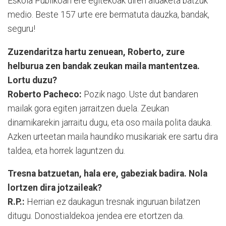
Es­ko­la Publikoan ere egitekoak diren alda­ke­­ta batzuk
medio. Beste 157 urte ere ber­­ma­tuta dauzka, bandak,
seguru!
Zuzendaritza hartu zenuean, Roberto, zure
helburua zen bandak zeukan maila mantentzea.
Lortu duzu?
Roberto Pacheco:
Pozik nago. Uste dut ban­daren
mailak gora egiten jarraitzen du­e­la. Zeukan
dinamikarekin jarraitu du­gu, eta oso maila polita dauka.
Azken ur­te­e­tan maila haundiko musikariak ere sar­tu dira
taldea, eta horrek laguntzen du.
Tresna batzuetan, hala ere, gabeziak badira. Nola
lortzen dira jotzaileak?
R.P.:
Herrian ez daukagun tresnak ingu­ru­an bilatzen
ditugu. Donostialdekoa jendea ere etortzen da.