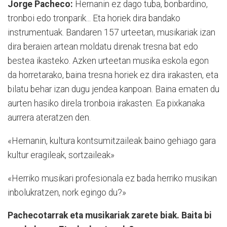
Jorge Pacheco:
Hernanin ez dago tuba, bonbardino,
tronboi edo tronparik... Eta horiek dira bandako
instrumentuak. Bandaren 157 urteetan, musikariak izan
dira beraien artean moldatu direnak tresna bat edo
bestea ikasteko. Azken urteetan musika eskola egon
da ho­rre­ta­ra­ko, baina tresna horiek ez dira ira­kas­ten, eta
bilatu behar izan dugu jendea kanpoan. Baina ematen du
aurten hasiko direla tronboia irakasten. Ea pixkanaka
aurrera ateratzen den.
«Hernanin, kultura kontsumitzaileak baino gehiago gara
kultur eragileak, sortzaileak»
«Herriko musikari profesionala ez bada herriko musikan
inbolukratzen, nork egingo du?»
Pachecotarrak eta musikariak zarete biak. Baita bi