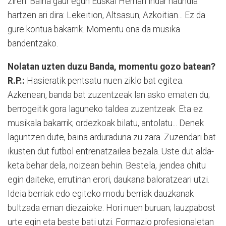
ziren. Baina gaur egun Euskal Herrian indar haundia
hartzen ari dira: Lekeition, Altsasun, Azkoitian... Ez da
gure kontua bakarrik. Momentu ona da musika
bandentzako.
Nolatan uzten duzu Banda, momentu gozo batean?
R.P.:
Hasieratik pentsatu nuen ziklo bat egitea.
Azkenean, banda bat zuzentzeak lan asko ematen du;
berrogeitik gora la­guneko taldea zuzentzeak. Eta ez
mu­si­ka­la bakarrik; ordezkoak bilatu, anto­la­tu... Denek
laguntzen dute, baina ardu­ra­duna zu zara. Zuzendari bat
ikusten dut futbol entrenatzailea bezala. Uste dut al­da­
keta behar dela, noizean behin. Beste­la, jendea ohitu
egin daiteke, errutinan erori, daukana baloratzeari utzi.
Ideia be­rriak edo egiteko modu berriak dauz­ka­nak
bultzada eman diezaioke. Hori nuen buruan; lauzpabost
urte egin eta beste bati utzi. Formazio profesionaletan