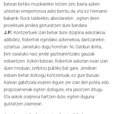
batean betiko musikarekin lotzen zen, baina azken
urteetan errepertorioa asko berritu da, eta ez Hernanin
bakarrik. Rock taldeekin, abeslariekin... egiten diren
proiektuek jendea gertu­ratzen dute bandara.
J.P.:
Kontzertuek izan behar dute diziplina askotakoa;
adibidez, Robertok egin­dako azkenekoa, dantzariekin
uztar­tua. Jarraituko dugu horretan. Ni, Gati­bun ibilita,
beti saiatuko naiz jende gaz­tea­ren­tzako gauzak
eskaintzen. Azken batean, Robertok askotan esan izan
duen mo­duan, zerbitzu publiko bat gara. Jen­dea­ri
eskaini behar dizkiogu kon­tzer­tu­ak, ez gure buruari.
Kalean gabiltzala esa­ten digute zer izan den polita, edo
pro­posamenak egiten dizkigute, eta jaso­tzen ditugu.
Eta askok sorpresa hartzen dute, egiten duguna
gustatzen zaienean.