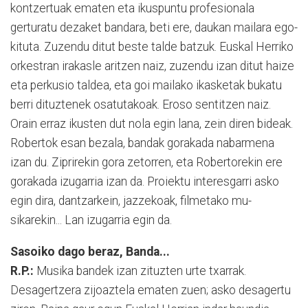
kon­tzer­tuak ematen eta ikus­pun­tu profe­sio­na­la
gerturatu dezaket bandara, beti ere, daukan mailara ego­
ki­tuta. Zu­zen­du ditut beste talde batzuk. Eus­kal He­rriko
orkestran irakasle aritzen naiz, zu­zendu izan ditut haize
eta perkusio taldea, eta goi mailako ikas­ke­tak bukatu
berri dituztenek osatutakoak. Eroso sen­titzen naiz.
Orain erraz ikusten dut nola egin lana, zein diren bideak.
Robertok esan bezala, bandak gorakada nabar­me­na
izan du. Ziprirekin gora zetorren, eta Rober­torekin ere
gorakada izugarria izan da. Proiektu interesgarri asko
egin dira, dantzarkein, jazzekoak, filmetako mu­
sikarekin... Lan izugarria egin da.
Sasoiko dago beraz, Banda...
R.P.:
Musika bandek izan zituzten urte txarrak.
Desagertzera zijoaztela ematen zuen; asko desagertu