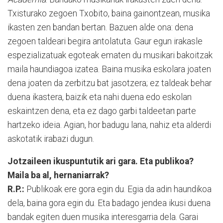
Txisturako zegoen Txobito, baina gainontzean, musika
ikasten zen bandan bertan. Bazuen alde ona: dena
zegoen taldeari begira antola­tuta. Gaur egun irakasle
espezializatuak egoteak ematen du musikari bakoitzak
maila haundiagoa izatea. Baina musika eskolara joaten
dena joaten da zerbitzu bat jasotzera; ez taldeak behar
duena ikastera, baizik eta nahi duena edo eskolan
eskaintzen dena, eta ez dago garbi taldeetan parte
hartzeko ideia. Agian, hor badugu lana, nahiz eta alderdi
askotatik irabazi dugun.
Jotzaileen ikuspuntutik ari gara. Eta publikoa?
Maila ba al, hernaniarrak?
R.P.:
Publikoak ere gora egin du. Egia da adin haundikoa
dela, baina gora egin du. Eta badago jendea ikusi duena
bandak egiten duen musika interesgarria dela. Garai