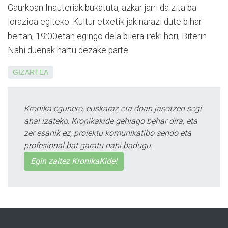
Gaurkoan Inauteriak buka­tuta, azkar jarri da zita ba­
lorazioa egiteko. Kultur etxetik jakinarazi dute bihar
bertan, 19:00etan egingo dela bilera ireki hori, Biterin.
Nahi duenak hartu dezake parte.
GIZARTEA
Kronika egunero, euskaraz eta doan jasotzen segi
ahal izateko, Kronikakide gehiago behar dira, eta
zer esanik ez, proiektu komunikatibo sendo eta
profesional bat garatu nahi badugu.
Egin zaitez KronikaKide!