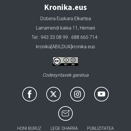
Kronika.eus
Dobera Euskara Elkartea
Larramendi kalea 11, Hernani
Tel.: 943 33 08 99 · 688 660 714 ·
kronika[ABILDUA]kronika.eus
Codesyntaxek garatua
HONI BURUZ
LEGE OHARRA
PUBLIZITATEA