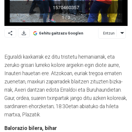
Entzun
Gehitu gaitzazu Googlen
Eguraldi kaxkarrak ez ditu tristetu hernaniarrak, eta
zeruko grisari lurreko kolore argiekin egin diote aurre,
Inauteri hauetan ere. Atzo­koan, euriak tregoa ematen
zuenetan, maxkuri zaparra­dek blaitzen zituzten bizka­
rrak, Axeri dantzan edota Erraldoi eta Buruhaundietan.
Gaur, ordea, suaren txinpartak jango ditu azken koloreak,
sardinaren ehorz­ketan; 18:30etan abiatuko da hileta
martxa, Plazatik.
Balorazio bilera, bihar