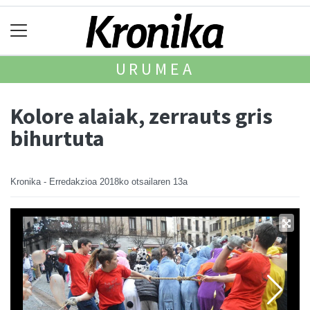
URUMEA
Kolore alaiak, zerrauts gris
bihurtuta
Kronika - Erredakzioa
2018ko otsailaren 13a