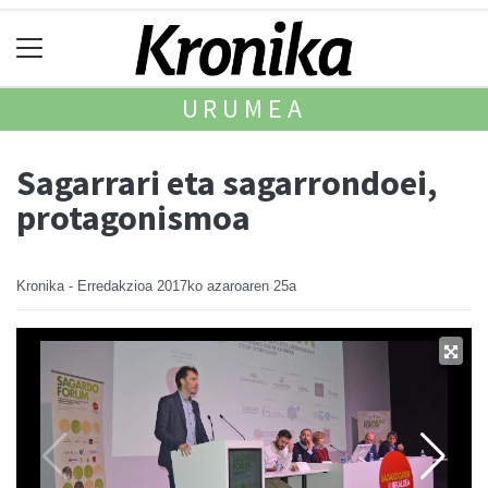
URUMEA
Sagarrari eta sagarrondoei,
protagonismoa
Kronika - Erredakzioa
2017ko azaroaren 25a