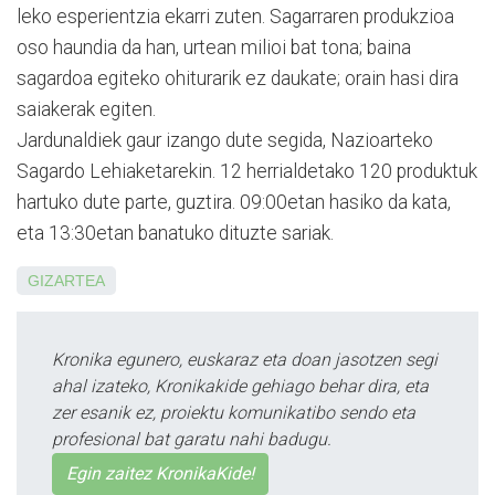
le­ko esperientzia ekarri zuten. Sagarraren produkzioa
oso haundia da han, urtean milioi bat tona; baina
sagardoa egiteko ohiturarik ez daukate; orain hasi dira
saiakerak egiten.
Jardunaldiek gaur izango du­te segida, Nazioarteko
Sagar­do Lehiaketarekin. 12 herrialdetako 120 produktuk
hartuko dute parte, guztira. 09:00etan hasiko da kata,
eta 13:30etan banatuko dituzte sariak.
GIZARTEA
Kronika egunero, euskaraz eta doan jasotzen segi
ahal izateko, Kronikakide gehiago behar dira, eta
zer esanik ez, proiektu komunikatibo sendo eta
profesional bat garatu nahi badugu.
Egin zaitez KronikaKide!