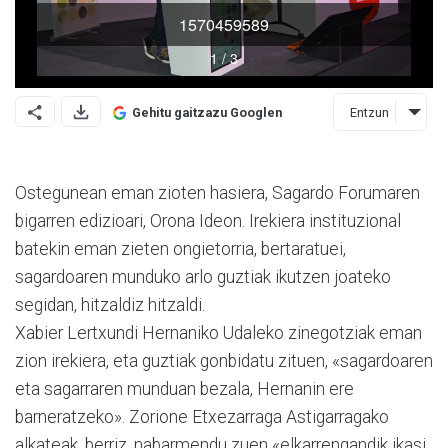
Entzun
Gehitu gaitzazu Googlen
Ostegunean eman zioten ha­siera, Sagardo Forumaren
bi­ga­rren edizioari, Orona Ideon. Irekiera instituzional
batekin eman zieten ongietorria, berta­ratuei,
sagardoaren munduko arlo guztiak ikutzen joateko
segidan, hitzaldiz hitzaldi.
Xabier Lertxundi Hernaniko Udaleko zinegotziak eman
zion irekiera, eta guztiak gonbidatu zituen, «sagardoaren
eta sagarraren munduan bezala, Her­na­nin ere
barneratzeko». Zori­one Etxezarraga Astigarragako
alkateak, berriz, nabarmendu zuen «elkarrengandik ikasi