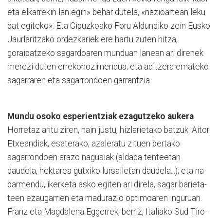
eta elkarrekin lan egin» behar du­tela, «nazioartean leku
bat egiteko». Eta Gipuzkoako Foru Aldundiko zein Eusko
Jaurla­ritzako ordezkariek ere hartu zuten hitza,
goraipatzeko sagar­doaren munduan lanean ari direnek
merezi duten errekonozimendua; eta aditzera ema­teko
sagarraren eta sagarrondoen garrantzia.
Mundu osoko esperientziak ezagutzeko aukera
Horretaz aritu ziren, hain justu, hizlarietako batzuk. Aitor
Etxe­an­diak, esaterako, azaleratu zituen bertako
sagarrondoen arazo nagusiak (aldapa tenteetan
daudela, hektarea gutxiko lursailetan daudela...); eta na­
barmendu, ikerketa asko egiten ari direla, sagar barieta­
teen ezaugarrien eta madurazio optimoaren inguruan.
Franz eta Magdalena Egge­rrek, berriz, Italiako Sud Tiro­