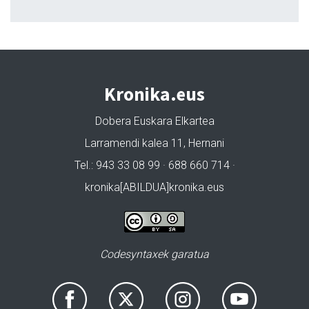
Kronika.eus
Dobera Euskara Elkartea
Larramendi kalea 11, Hernani
Tel.: 943 33 08 99 · 688 660 714 ·
kronika[ABILDUA]kronika.eus
Codesyntaxek garatua