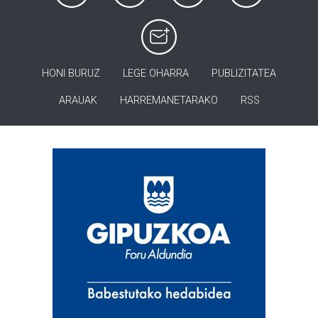
HONI BURUZ
LEGE OHARRA
PUBLIZITATEA
ARAUAK
HARREMANETARAKO
RSS