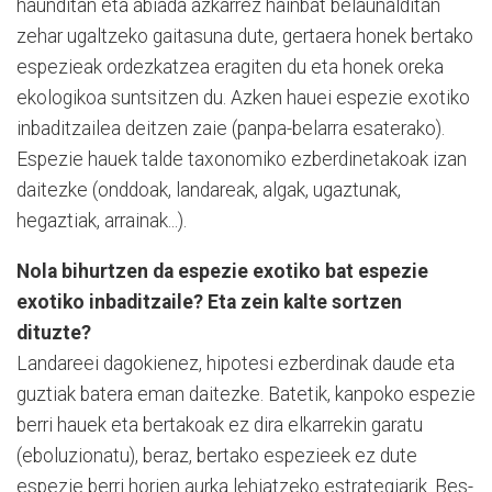
haunditan eta abiada azkarrez hainbat belaunalditan
zehar ugal­tzeko gaitasuna dute, gertaera honek bertako
espezieak or­dez­katzea eragiten du eta ho­nek oreka
ekologikoa suntsi­tzen du. Az­ken hauei espezie exotiko
inbaditzailea deitzen zaie (panpa-belarra esaterako).
Espezie hauek talde taxonomiko ezberdinetakoak izan
daitezke (on­ddoak, landareak, algak, ugaztunak,
hegaztiak, arrainak...).
Nola bihurtzen da espezie exotiko bat espezie
exotiko inbaditzaile? Eta zein kalte sortzen
dituzte?
Landareei dagokienez, hipotesi ezberdinak daude eta
guztiak batera eman daitezke. Batetik, kanpoko espezie
berri hauek eta bertakoak ez dira elkarrekin garatu
(eboluzionatu), be­raz, bertako espezieek ez dute
espezie berri horien aurka lehiatzeko estrategiarik. Bes­