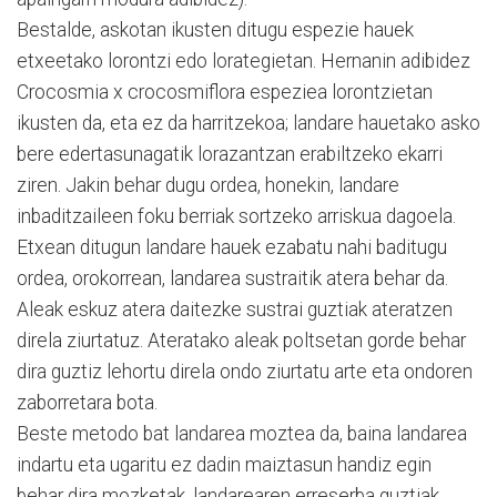
Bestalde, askotan ikusten ditugu espezie hauek
etxeetako lorontzi edo lorategietan. Her­nanin adibidez
Crocosmia x crocosmiflora espeziea loron­tzietan
ikusten da, eta ez da harritzekoa; landare hauetako asko
bere edertasunagatik lorazantzan erabiltzeko ekarri
ziren. Jakin behar dugu ordea, honekin, landare
inbaditzaileen foku berriak sortzeko arriskua dagoela.
Etxean ditugun landare hauek ezabatu nahi baditugu
ordea, orokorrean, landarea sustraitik atera behar da.
Aleak eskuz atera daitezke sustrai guztiak ateratzen
direla ziurtatuz. Ateratako aleak poltsetan gorde behar
dira guztiz lehortu direla ondo ziurtatu arte eta ondoren
zaborretara bota.
Beste metodo bat landarea moztea da, baina landarea
in­dartu eta ugaritu ez dadin maiztasun handiz egin
behar dira mozketak, landarearen erreserba guztiak