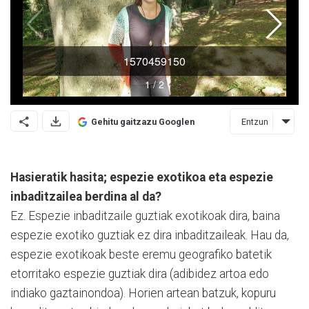
Entzun
Gehitu gaitzazu Googlen
Hasieratik hasita; espezie exotikoa eta espezie
inbaditzailea berdina al da?
Ez. Espezie inbaditzaile guztiak exotikoak dira, baina
espezie exotiko guztiak ez dira inbadi­tzaileak. Hau da,
espezie exotikoak beste eremu geografiko batetik
etorritako espezie guztiak dira (adibidez artoa edo
indiako gaztainondoa). Horien artean batzuk, kopuru