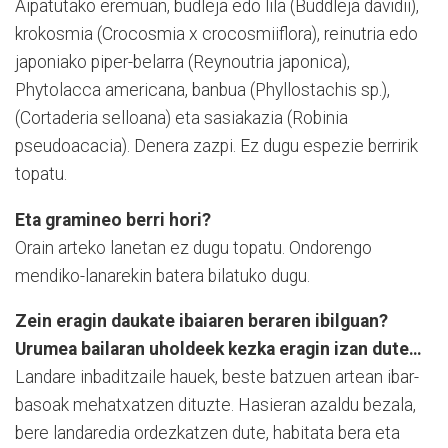
Aipatutako eremuan, budleja edo lila (Buddleja davidii),
krokosmia (Crocosmia x crocosmiiflora), reinutria edo
japoniako piper-belarra (Reyn­ou­tria japonica),
Phytolacca americana, banbua (Phyllos­tachis sp.),
(Cortaderia selloana) eta sasiakazia (Robinia
pseudoacacia). Denera zazpi. Ez dugu espezie berririk
topatu.
Eta gramineo berri hori?
Orain arteko lanetan ez dugu topatu. Ondorengo
mendiko-lanarekin batera bilatuko dugu.
Zein eragin daukate ibaiaren beraren ibilguan?
Urumea bailaran uholdeek kezka eragin izan dute…
Landare inbaditzaile hauek, beste batzuen artean ibar-
basoak mehatxatzen dituzte. Hasieran azaldu bezala,
bere landaredia ordezkatzen dute, habitata bera eta