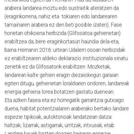
arabera landarea moz­tu edo sustraitik ateratzen da
(eraginkorrena, nahiz eta to­kiaren edo landarearen
tamainaren arabera ez den beti posible izaten). Fase
honetan ohikoena herbizida (Glifosatoa gehienetan)
erabil­tzea da, bere eraginkortasun haundia dela-eta,
baina Her­nanin 2016. urtean Udalerri osoan herbizidak
ez erabiltzearen aldeko deklarazio instituzionala sinatu
zenetik ez da Glifosatorik erabiltzen. Moz­ke­tak,
landareari kalte gehien eragin diezaiokegun garaian
egiten ditugu, gehienetan loraldiaren ondoren, landareak
energia gehiena lorea bota­tzen gastatu duenean.
Eta azken fasea eta ez horregatik garrantzia gutxiago
due­na, habitat potentzialaren araberako bertako landare
espezie tipikoak, autoktonoak landatzean datza:
haltzak, lizarrak, astigarrak, urritzak, intxusak, etab.
Landare hauek hazten doazen heinean espezie