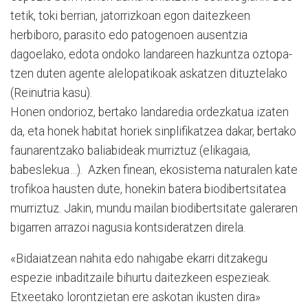
tetik, toki berrian, jatorrizkoan egon daitezkeen
herbiboro, pa­rasito edo patogenoen ausen­tzia
dagoelako, edota ondoko landareen hazkuntza oztopa­
tzen duten agente alelopatikoak askatzen dituztelako
(Reinutria kasu).
Honen ondorioz, bertako landaredia ordezkatua izaten
da, eta honek habitat horiek sinplifikatzea dakar, bertako
faunarentzako baliabideak mu­rriztuz (elikagaia,
babeslekua…). Azken finean, ekosistema naturalen kate
trofikoa hausten dute, honekin batera biodiber­tsi­tatea
murriztuz. Jakin, mun­du mailan biodibertsitate galeraren
bigarren arrazoi nagusia kontsideratzen direla.
«Bidaiatzean nahita edo nahigabe ekarri ditzakegu
espezie inbaditzaile bihurtu daitezkeen espezieak.
Etxeetako lorontzietan ere askotan ikusten dira»