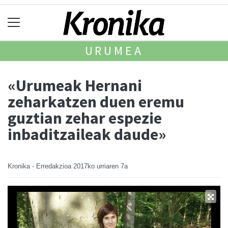
URUMEA
«Urumeak Hernani
zeharkatzen duen eremu
guztian zehar espezie
inbaditzaileak daude»
Kronika - Erredakzioa
2017ko urriaren 7a