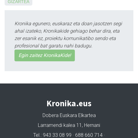
GIZARTEA
Kronika egunero, euskaraz eta doan jasotzen segi
ahal izateko, Kronikakide gehiago behar dira, eta
zer esanik ez, proiektu komunikatibo sendo eta
profesional bat garatu nahi badugu.
Egin zaitez KronikaKide!
Kronika.eus
Dobera Euskara Elkartea
Larramendi kalea 11, Hernani
Tel.: 943 33 08 99 · 688 660 714 ·