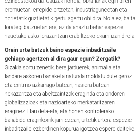
ezinbestekoa da. Gau­zak horrela, obra-lanak egin diren
eremuetan, errepide er­tzetan, industriaguneetan eta
horietatik guztietatik gertu agertu ohi dira. Nola ez, baita
lorategi batzuetan ere; ez da ahaztu behar espezie
hauetako asko lorazantzan erabiltzeko ekarri izan direla.
Orain urte batzuk baino espezie inbaditzaile
gehiago agertzen al dira gaur egun? Zergatik?
Gizakia sortu zenetik, bere jarduerek, animalia eta
landare askoren banaketa naturala moldatu dute geroz
eta erritmo azkarrago batean, hasiera ba­tean
nekazaritza eta abeltzain­tzak eraginda eta ondoren
globalizazioak eta nazioarteko merkataritzaren
eraginez. Hau dela-eta, eta honen kontrolerako
baliabide eraginkorrik jarri ezean, urtetik urtera espezie
inbaditzaile ezberdinen kopurua igotzea espero daiteke.