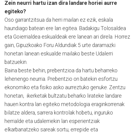
Zein neurri hartu izan dira landare horiei aurre
egiteko?
Oso garrantzitsua da herri mailan ez ezik, eskala
haundiago batean ere lan egitea. Ba­dakigu Tolosaldea
eta Goie­rrialdea es­kualdeak ere lanean ari direla. Horrez
gain, Gi­puz­koako Foru Aldundiak 5 urte da­ramazki
honetan lanean es­kualde mailako beste Udalerri
batzuekin.
Baina beste behin, preben­tzioa da hartu beharreko
lehenengo neurria. Prebentzio on batekin esfortzu
ekonomiko eta fisiko asko aurreztuko genuke. Zentzu
honetan, ikerketak bul­tzatu beharko lirateke landare
hauen kontra lan egiteko metodologia eraginkorrenak
bilatze aldera, sarrera kontrolak hobetu, inguruko
herrialde eta udalerriekin lan esperientziak
elkarbanatzeko sareak sortu, errepide eta