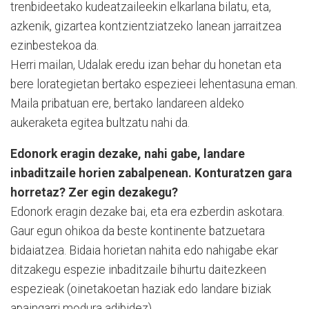
trenbideetako kudeatzaileekin elkarlana bilatu, eta,
azkenik, gizartea kon­tzientziatzeko la­ne­an jarraitzea
ezinbestekoa da.
Herri mailan, Udalak eredu izan behar du honetan eta
bere lorategietan bertako espezieei lehentasuna eman.
Maila pribatuan ere, bertako landareen aldeko
aukeraketa egitea bul­tzatu nahi da.
Edonork eragin dezake, nahi gabe, landare
inbaditzaile horien zabalpenean. Konturatzen gara
horretaz? Zer egin dezakegu?
Edonork eragin dezake bai, eta era ezberdin askotara.
Gaur egun ohikoa da beste kontinente batzuetara
bidaiatzea. Bidaia horietan nahita edo nahigabe ekar
ditzakegu espezie inbaditzaile bihurtu daitezkeen
espezieak (oinetakoetan haziak edo landare biziak
apaingarri modura adibidez).