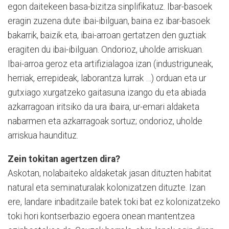
egon daitekeen basa-bizitza sinplifikatuz. Ibar-basoek
eragin zuzena dute ibai-ibilguan, baina ez ibar-basoek
bakarrik, baizik eta, ibai-arroan gertatzen den guztiak
eragiten du ibai-ibilguan. Ondorioz, uholde arriskuan.
Ibai-arroa geroz eta artifizialagoa izan (industriguneak,
herriak, errepideak, laborantza lurrak …) orduan eta ur
gutxiago xurgatzeko gaitasuna izango du eta abiada
azkarragoan iritsiko da ura ibaira, ur-emari aldaketa
nabarmen eta azkarragoak sortuz; ondorioz, uholde
arriskua haundituz.
Zein tokitan agertzen dira?
Askotan, nolabaiteko aldaketak jasan dituzten habitat
na­tural eta seminaturalak kolonizatzen dituzte. Izan
ere, landare inbaditzaile batek toki bat ez kolonizatzeko
toki hori kon­tserbazio egoera onean mantentzea