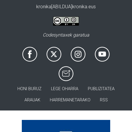
kronika[ABILDUA]kronika.eus
Codesyntaxek garatua
HONI BURUZ
LEGE OHARRA
PUBLIZITATEA
ARAUAK
HARREMANETARAKO
RSS