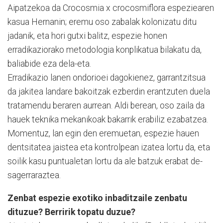
Aipatzekoa da Crocosmia x crocosmiflora espeziearen
ka­sua Hernanin; eremu oso zabalak kolonizatu ditu
jadanik, eta hori gutxi balitz, espezie honen
erradikaziorako metodologia konplikatua bilakatu da,
baliabide eza dela-eta.
Erradikazio lanen ondorioei dagokienez, garrantzitsua
da jakitea landare bakoitzak ez­ber­din erantzuten duela
tratamendu beraren aurrean. Aldi berean, oso zaila da
hauek teknika mekanikoak bakarrik erabiliz ezabatzea.
Momentuz, lan egin den eremuetan, espezie hauen
dentsitatea jaistea eta kontrolpean izatea lortu da, eta
soilik kasu puntualetan lortu da ale batzuk erabat de­
sagerraraztea.
Zenbat espezie exotiko inbaditzaile zenbatu
dituzue? Berririk topatu duzue?