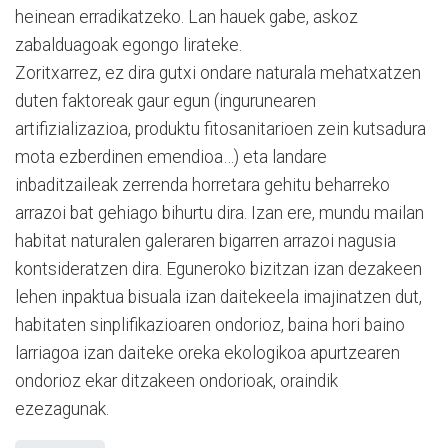
heinean erradikatzeko. Lan hauek gabe, askoz
zabalduagoak egongo lirateke.
Zoritxarrez, ez dira gutxi ondare naturala mehatxatzen
duten faktoreak gaur egun (ingurunearen
artifizializazioa, produktu fitosanitarioen zein kutsadura
mota ezberdinen emendioa…) eta landare
inbaditzaileak zerrenda horretara gehitu beharreko
arrazoi bat gehiago bihurtu dira. Izan ere, mundu mailan
habitat naturalen galeraren bigarren arrazoi nagusia
kontsidera­tzen dira. Eguneroko bizitzan izan dezakeen
lehen inpaktua bisuala izan daitekeela imajinatzen dut,
habitaten sinplifikazioaren ondorioz, baina hori baino
larriagoa izan daiteke oreka ekologikoa apurtzearen
ondorioz ekar ditzakeen ondorioak, oraindik
ezezagunak.