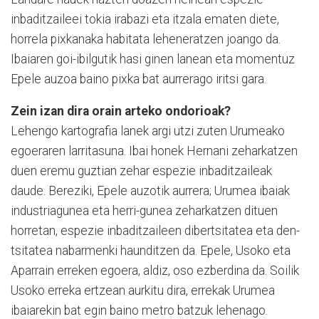
inbaditzaileei tokia irabazi eta itzala ematen diete,
horrela pixkanaka habitata leheneratzen joango da.
Ibaiaren goi-ibilgutik hasi ginen lanean eta momentuz
Epele auzoa baino pixka bat aurrerago iritsi gara.
Zein izan dira orain arteko ondorioak?
Lehengo kartografia lanek argi utzi zuten Urumeako
egoeraren larritasuna. Ibai honek Hernani zeharkatzen
duen eremu guztian zehar espezie inbaditzaileak
daude. Bereziki, Epele auzotik aurrera; Urumea ibaiak
industriagunea eta herri-gunea zeharkatzen ditu­en
horretan, espezie inbaditzaileen dibertsitatea eta den­
tsitatea nabarmenki haunditzen da. Epele, Usoko eta
Apa­rrain erreken egoera, aldiz, oso ez­berdina da. Soilik
Usoko erre­ka ertzean aurkitu dira, errekak Urumea
ibaiarekin bat egin baino metro batzuk lehenago.