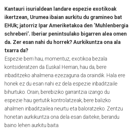
Kantauri isurialdean landare espezie exotikoak
ikertzean, Urumea ibaian aurkitu du gramineo bat
EHUk; jatorriz Ipar Ameriketakoa den ‘Muhlenbergia
schreberi’. Iberiar penintsulako bigarren alea omen
da. Zer esan nahi du horrek? Aurkikuntza ona ala
txarra da?
Espezie berri hau, momentuz, exotikoa bezala
kontsideratzen da Euskal Herrian, hau da, bere
inbaditzeko ahalmena ezezaguna da oraindik. Hala ere
honek ez du esan nahi ez dela espezie inbaditzaile
bihurtuko. Orain, berebiziko ga­rrantzia izango du
espezie hau gertutik kontrolatzeak, bere balizko
ahalmen inbaditzailea neurtu eta baloratzeko. Zentzu
honetan aurkikuntza ona dela esan daiteke, berandu
baino lehen aurkitu baita.