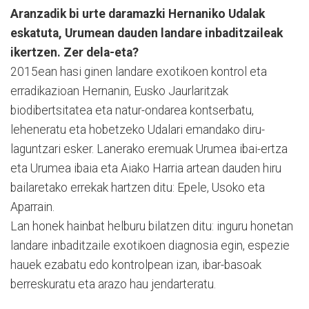
Aranzadik bi urte daramazki Hernaniko Udalak
eskatuta, Urumean dauden landare inbaditzaileak
ikertzen. Zer dela-eta?
2015ean hasi ginen landare exo­tikoen kontrol eta
erradika­zi­oan Hernanin, Eusko Jaur­la­ri­tzak
biodibertsitatea eta natur-ondarea kontserbatu,
leheneratu eta hobetzeko Uda­lari emandako diru-
laguntzari esker. Lanerako eremuak Uru­mea ibai-ertza
eta Urumea ibaia eta Aiako Harria artean dauden hiru
bailaretako errekak hartzen ditu: Epele, Usoko eta
Aparrain.
Lan honek hainbat helburu bilatzen ditu: inguru honetan
landare inbaditzaile exotikoen diagnosia egin, espezie
hauek ezabatu edo kontrolpean izan, ibar-basoak
berreskuratu eta arazo hau jendarteratu.