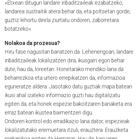
«Etxean ditugun landare inbaditzaileak ezabatzeko,
landarea sustraitik atera behar da, eta poltsetan gorde,
guztiz lehortu direla ziurtatu ondoren, zaborretara
botatzeko»
Nolakoa da prozesua?
Hiru fase nagusitan banatzen da. Lehenengoan, landare
inbaditzaileak lokalizatzen dira; ikusgarri egon behar
dute, hau da, loreetan. Honetarako mendiko-lana da
beharrezkoa eta urtero errepikatzen da, infor­ma­zioa
eguneratze aldera. Ja­sotako datu guztiak mapa batean
ikusi ahal izateko informazio guzti hau digitalizatu
egiten da, eta honek espezie bakoitzaren banaketa era
erraz batean ikustea baimentzen digu.
Ondoren kontrol edo erradikazio lana dator; espezieak
lokalizatutako eremuetara itzu­­li, erauztera. Erauzketa
me­­kanikoa egiten da Her­na­nin. Hau da, kasuaren