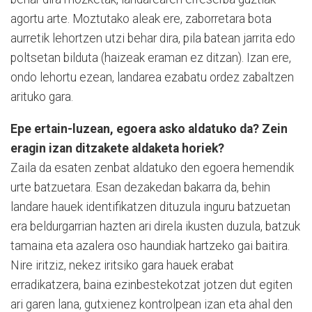
agortu arte. Moz­tu­tako aleak ere, zaborretara bota
aurretik lehortzen utzi behar dira, pila batean jarrita edo
poltsetan bilduta (haizeak eraman ez ditzan). Izan ere,
ondo lehortu ezean, landarea ezabatu ordez zabaltzen
arituko gara.
Epe ertain-luzean, egoera asko aldatuko da? Zein
eragin izan ditzakete aldaketa horiek?
Zaila da esaten zenbat aldatuko den egoera hemendik
urte ba­tzuetara. Esan dezakedan bakarra da, behin
landare hauek identifikatzen dituzula inguru batzuetan
era beldurgarrian hazten ari direla ikusten duzula, batzuk
tamaina eta azalera oso haundiak hartzeko gai baitira.
Nire iritziz, nekez iritsiko gara hauek erabat
erradikatzera, baina ezinbestekotzat jotzen dut egiten
ari garen lana, gu­txienez kontrolpean izan eta ahal den