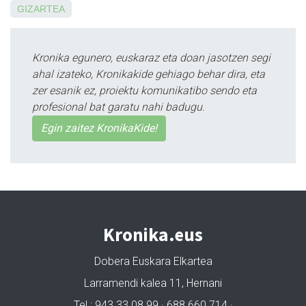
GIZARTEA
Kronika egunero, euskaraz eta doan jasotzen segi
ahal izateko, Kronikakide gehiago behar dira, eta
zer esanik ez, proiektu komunikatibo sendo eta
profesional bat garatu nahi badugu.
Egin zaitez KronikaKide!
Kronika.eus
Dobera Euskara Elkartea
Larramendi kalea 11, Hernani
Tel.: 943 33 08 99 · 688 660 714 ·