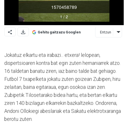
Entzun
Gehitu gaitzazu Googlen
Jokatuz elkartu eta irabazi... etxera! lelopean,
dispertsioaren kontra bat egin zuten hernaniarrek atzo.
16 taldetan banatu ziren, iaz baino talde bat gehiago.
Futbol 7 txapelketa jokatu zuten goizean Zubipen, hiru
zelaitan, baina egitaraua, egun osokoa izan zen.
Zubipetik Tilosetarako bidea hartu, eta bertan elkartu
ziren 140 bizilagun elkarrekin bazkaltzeko. Ondorena,
Andoni Ollokiegi abeslariak eta Sakatu elektrotxaranga
berotu zuten.