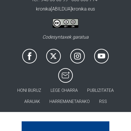
kronika[ABILDUA]kronika.eus
Codesyntaxek garatua
HONI BURUZ
LEGE OHARRA
PUBLIZITATEA
ARAUAK
HARREMANETARAKO
RSS