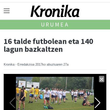
URUMEA
16 talde futbolean eta 140
lagun ­bazkaltzen
Kronika - Erredakzioa
2017ko abuztuaren 27a