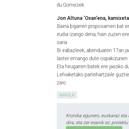
du Gomezek.
Jon Altuna ‘Oxan’ena, kamixeta
Baina bigarren proposamen bat er
irudia izan­go dena, hain zuzen er
saria.
Bi irabazleek, abenduaren 17an ja
laster emango dute ospakizunen b
Eta hirugarren batek ere jasoko d
Lehiaketako partehar­tzaile guztie
zaio.
KIROLA
Kronika egunero, euskaraz eta 
dira, eta zer esanik ez, proiek