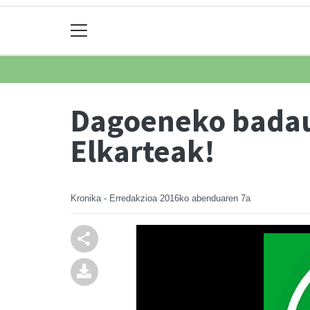
Dagoeneko badauk
Elkarteak!
Kronika - Erredakzioa
2016ko abenduaren 7a