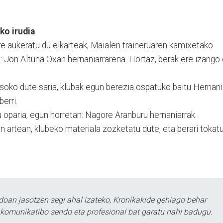
ko irudia
e aukeratu du elkarteak, Maialen traineruaren kamixetako
e: Jon Altuna Oxan hernaniarrarena. Hortaz, berak ere izango
soko dute saria, klubak egun berezia ospatuko baitu Hernani
erri.
u oparia, egun horretan: Nagore Aranburu hernaniarrak.
n artean, klube­ko materiala zozketatu dute, eta berari tokat
doan jasotzen segi ahal izateko, Kronikakide gehiago behar
tu komunikatibo sendo eta profesional bat garatu nahi badugu.