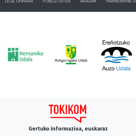
LEGE OHARRA
PUBLIZITATEA
ARAUAK
HARREMANET
Gertuko informazioa, euskaraz