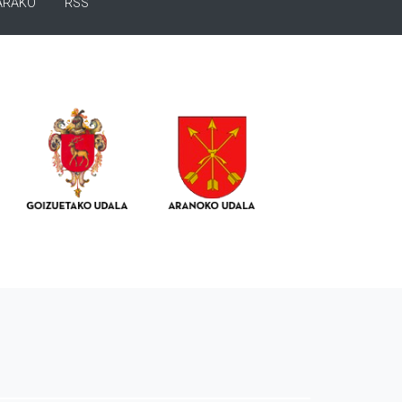
ARAKO
RSS