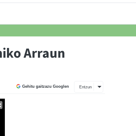
niko Arraun
Gehitu gaitzazu Googlen
Entzun