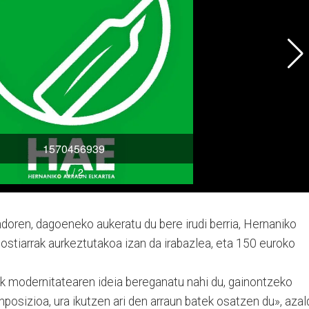
doren, dagoeneko auke­ratu du bere irudi berria, Her­naniko
ostiarrak aurkeztutakoa izan da irabazlea, eta 150 euroko
modernitatearen ide­ia bereganatu nahi du, gainon­tze­ko
onposizioa, ura iku­tzen ari den arraun batek osa­tzen du», azal