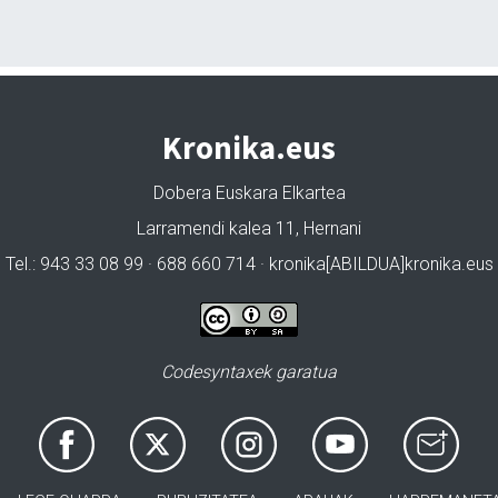
Kronika.eus
Dobera Euskara Elkartea
Larramendi kalea 11, Hernani
Tel.: 943 33 08 99 · 688 660 714 · kronika[ABILDUA]kronika.eus
Codesyntaxek garatua