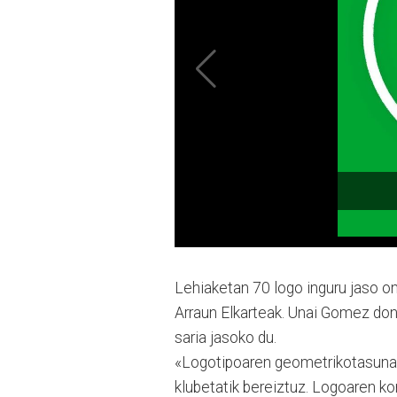
Lehiaketan 70 logo inguru jaso on
Arraun Elkarteak. Unai Gomez don
saria jasoko du.
«Logotipoaren geometrikotasunak 
klubetatik bereiztuz. Lo­go­a­ren k