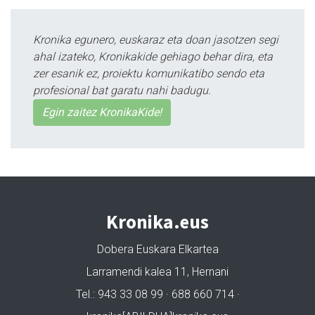
Kronika egunero, euskaraz eta doan jasotzen segi
ahal izateko, Kronikakide gehiago behar dira, eta
zer esanik ez, proiektu komunikatibo sendo eta
profesional bat garatu nahi badugu.
Egin zaitez KronikaKide!
Kronika.eus
Dobera Euskara Elkartea
Larramendi kalea 11, Hernani
Tel.: 943 33 08 99 · 688 660 714 ·