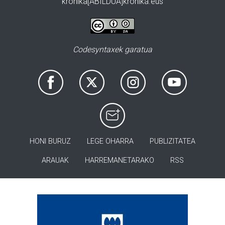
kronika[ABILDUA]kronika.eus
Codesyntaxek garatua
HONI BURUZ
LEGE OHARRA
PUBLIZITATEA
ARAUAK
HARREMANETARAKO
RSS