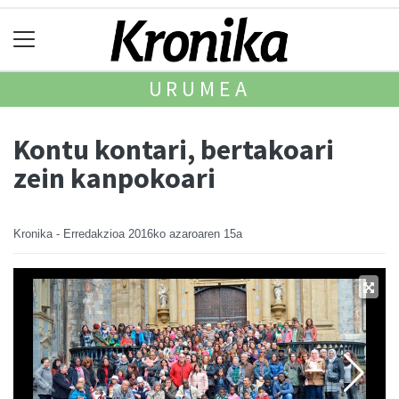
URUMEA
Kontu kontari, bertakoari
zein kanpokoari
Kronika - Erredakzioa
2016ko azaroaren 15a