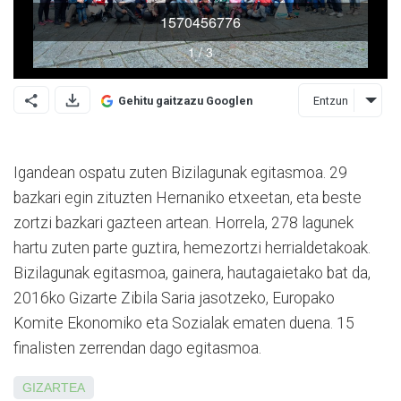
Entzun
Gehitu gaitzazu Googlen
Igandean ospatu zuten Bizilagu­nak egitasmoa. 29
bazkari egin zituzten Hernaniko etxeetan, eta beste
zortzi bazkari gazteen artean. Horrela, 278 lagunek
hartu zuten parte guztira, hemezortzi herrialdetakoak.
Bizilagunak egitasmoa, gainera, hautagaietako bat da,
2016ko Gizarte Zibila Saria jasotzeko, Europako
Komite Ekonomiko eta Sozialak ematen duena. 15
finalisten zerrendan dago egitasmoa.
GIZARTEA