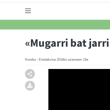
«Mugarri bat jarr
Kronika - Erredakzioa
2016ko azaroaren 19a