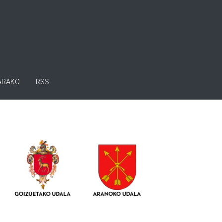
ARAKO
RSS