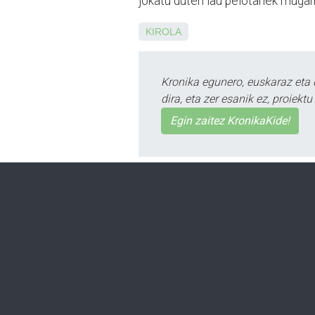
jokatu duten lau pelotariek mugarr
KIROLA
Kronika egunero, euskaraz eta 
dira, eta zer esanik ez, proiek
Egin zaitez KronikaKide!