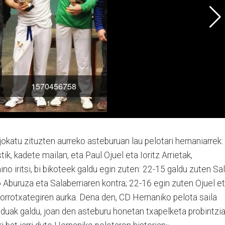
jokatu zituzten aurreko asteburuan lau pelotari hernaniarrek:
ik, kadete mailan, eta Paul Ojuel eta Ioritz Arrietak,
aino iritsi, bi bikoteek galdu egin zuten: 22-15 galdu zuten Sal
o Aburuza eta Salaberriaren kontra; 22-16 egin zuten Ojuel e
rro­txa­te­giren aurka. Dena den, CD Hernaniko pelota saila
tiduak galdu, joan den asteburu honetan txapelketa probintzia