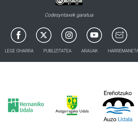
Codesyntaxek garatua
LEGE OHARRA
PUBLIZITATEA
ARAUAK
HARREMANET