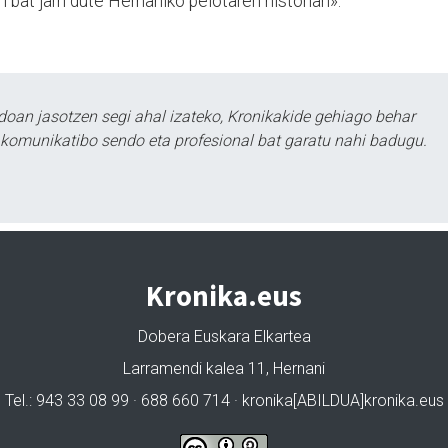
i bat jarri dute Herna­niko pelotaren historian».
doan jasotzen segi ahal izateko, Kronikakide gehiago behar
tu komunikatibo sendo eta profesional bat garatu nahi badugu.
Kronika.eus
Dobera Euskara Elkartea
Larramendi kalea 11, Hernani
Tel.: 943 33 08 99 · 688 660 714 · kronika[ABILDUA]kronika.eus