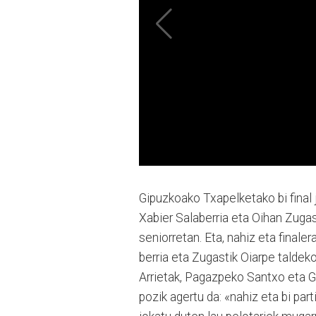
Gipuzkoako Txapelketako bi final 
Xabier Salaberria eta Oihan Zugast
seniorretan. Eta, nahiz eta finaler
berria eta Zugastik Oiarpe taldek
Arrietak, Pagazpeko Santxo eta Go
pozik agertu da: «nahiz eta bi par