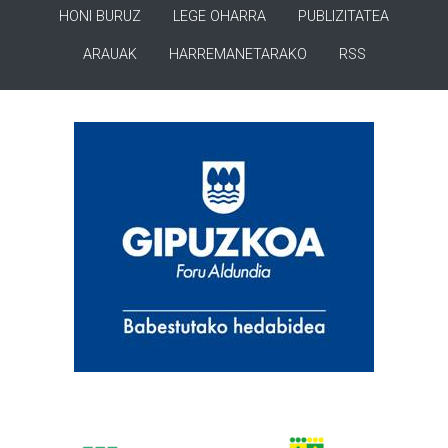
HONI BURUZ
LEGE OHARRA
PUBLIZITATEA
ARAUAK
HARREMANETARAKO
RSS