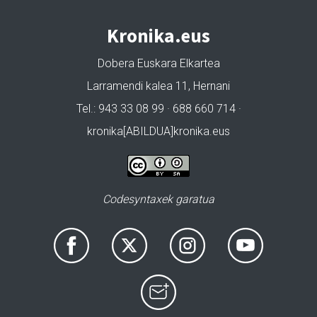
Kronika.eus
Dobera Euskara Elkartea
Larramendi kalea 11, Hernani
Tel.: 943 33 08 99 · 688 660 714 ·
kronika[ABILDUA]kronika.eus
Codesyntaxek garatua