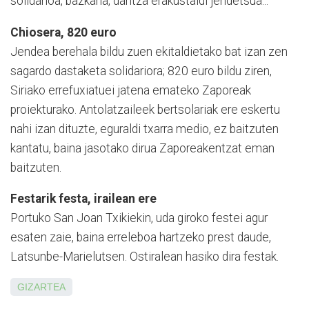
solidarioa, bazkaria, dantza erakustaldi jendetsua...
Chiosera, 820 euro
Jendea berehala bildu zuen ekitaldietako bat izan zen
sagardo dastaketa solidariora; 820 euro bildu ziren,
Siriako errefuxiatuei jatena emateko Zaporeak
proiekturako. Anto­la­tzaileek bertsolariak ere eskertu
nahi izan dituzte, eguraldi txarra medio, ez baitzuten
kantatu, baina jasotako dirua Zaporeak­entzat eman
baitzuten.
Festarik festa, irailean ere
Portuko San Joan Txikiekin, uda giroko festei agur
esaten zaie, baina erreleboa hartzeko prest daude,
Latsunbe-Ma­rie­lutsen. Ostiralean hasiko dira festak.
GIZARTEA