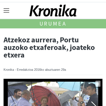
URUMEA
Atzekoz aurrera, Portu
auzoko etxaferoak, joateko
etxera
Kronika - Erredakzioa
2016ko abuztuaren 29a