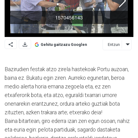
Entzun
Gehitu gaitzazu Googlen
Bazirudien festak atzo zirela hastekoak Portu auzoan,
baina ez. Bukatu egin ziren. Au­rreko egunetan, beroa
me­dio alerta horia emana zegoela eta, ez zen
etxaferorik bota, eta atzo, eguraldi txarrari umo­re
onenarekin erantzunez, ordura arteko guztiak bota
zituzten, azken trakara arte; etxerako deia!
Baina bitartean, giro ederra izan zen egun osoan, nahiz
eta euria egin: pelota partiduak, sagardo dastaketa