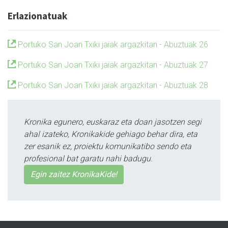
Erlazionatuak
Portuko San Joan Txiki jaiak argazkitan - Abuztuak 26
Portuko San Joan Txiki jaiak argazkitan - Abuztuak 27
Portuko San Joan Txiki jaiak argazkitan - Abuztuak 28
Kronika egunero, euskaraz eta doan jasotzen segi
ahal izateko, Kronikakide gehiago behar dira, eta
zer esanik ez, proiektu komunikatibo sendo eta
profesional bat garatu nahi badugu.
Egin zaitez KronikaKide!