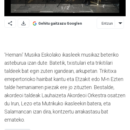
Entzun
Gehitu gaitzazu Googlen
‘Hernani’ Musika Eskolako ikasleek musikaz beteriko
asteburua izan dute. Batetik, txistulari eta trikitilari
taldeek bat egin zuten igandean, arkupetan. Trikitixa
errepertorioko hainbat kantu eta Etzakit edo M-n Ezten
talde hernaniarren piezak ere jo zituzten. Bestalde,
akordeoi taldeak Lauhaizeta Akordeoi Orkestra osatzen
du Irun, Lezo eta Mutrikuko ikasleekin batera, eta
Salamancan izan dira, kontzertu arrakastasu bat
emateko.