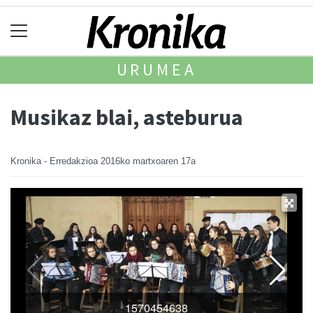
URUMEA
Musikaz blai, asteburua
Kronika - Erredakzioa
2016ko martxoaren 17a