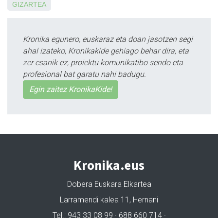
GIZARTEA
Kronika egunero, euskaraz eta doan jasotzen segi
ahal izateko, Kronikakide gehiago behar dira, eta
zer esanik ez, proiektu komunikatibo sendo eta
profesional bat garatu nahi badugu.
Egin zaitez KronikaKide!
Kronika.eus
Dobera Euskara Elkartea
Larramendi kalea 11, Hernani
Tel.: 943 33 08 99 · 688 660 714 ·