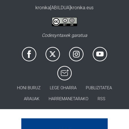
kronika[ABILDUA]kronika.eus
Codesyntaxek garatua
HONI BURUZ
LEGE OHARRA
PUBLIZITATEA
ARAUAK
HARREMANETARAKO
RSS