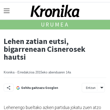
URUMEA
Lehen zatian eutsi,
bigarrenean Cisnerosek
hautsi
Kronika - Erredakzioa
2015eko abenduaren 14a
Entzun
Gehitu gaitzazu Googlen
Lehenengo bueltako azken partidua jokatu zuen atzo