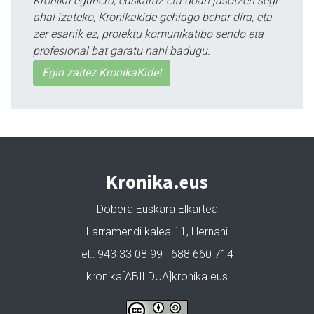
Kronika egunero, euskaraz eta doan jasotzen segi
ahal izateko, Kronikakide gehiago behar dira, eta
zer esanik ez, proiektu komunikatibo sendo eta
profesional bat garatu nahi badugu.
Egin zaitez KronikaKide!
Kronika.eus
Dobera Euskara Elkartea
Larramendi kalea 11, Hernani
Tel.: 943 33 08 99 · 688 660 714 ·
kronika[ABILDUA]kronika.eus