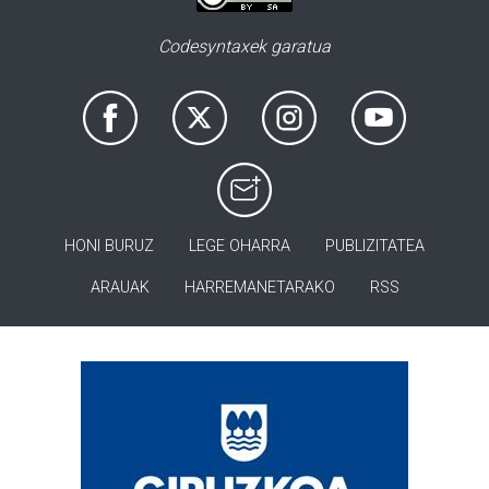
Codesyntaxek garatua
HONI BURUZ
LEGE OHARRA
PUBLIZITATEA
ARAUAK
HARREMANETARAKO
RSS