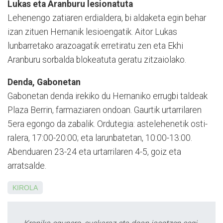
Lukas eta Aranburu lesionatuta
Lehenengo zatiaren erdialde­ra, bi aldaketa egin behar
izan zituen Hernanik lesioengatik. Aitor Lukas
lunbarretako ara­zoagatik erretiratu zen eta Ekhi
Aranburu sorbalda blo­kea­tuta geratu zitzaiolako.
Denda, Gabonetan
Gabonetan denda irekiko du Hernaniko errugbi taldeak
Plaza Berrin, farma­zia­ren ondoan. Gaurtik urta­rri­laren
5era egon­go da za­ba­lik. Ordutegia: aste­lehe­­netik osti­
ralera, 17:00-20:00; eta larunba­tetan, 10:00-13:00.
Abenduaren 23-24 eta urtarri­la­ren 4-5, goiz eta
arratsalde.
KIROLA