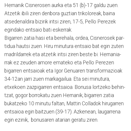
Hernanik Cisnerosen aurka eta 51 (b)-17 galdu zuen.
Atzetik ibili ziren denbora guztian trikolo­reak, baina
atsedenal­dira bizirik iritsi ziren, 17-5, Pello Perezek
egindako entsaio bati eskerrak.
Bigarren zatia hasi eta bere­hala, ordea, Cisnerosek par­
tidua hautsi zuen. Hiru minu­tura en­tsaio bat egin zuten
madril­da­rrek eta atzetik iritsi zi­ren beste bi. Herna­nia­
rrak ez zeu­den amo­re emateko eta Pello Perezen
bigarren entsaioak eta Igor Ge­nuaren transformazioak
34-12an jarri zuen markagailua. Eta sei minutura,
etxekoen zaz­piga­rren entsaioa. Bonusa lor­­tzeko behin­­
tzat, gogor borrokatu zuen Her­na­nik, bigarren zatia
bukatzeko 10 minutu faltan, Ma­ttin Colla­dok hirugarren
entsai­oa egin baitzuen (39-17). Azkenean, lau­garrena
egin ezi­nik, bonusaren atarian geratu ziren.