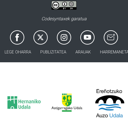
Codesyntaxek garatua
LEGE OHARRA
PUBLIZITATEA
ARAUAK
HARREMANET