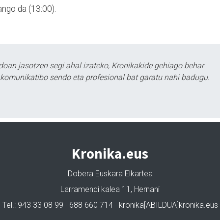
zango da (13:00).
doan jasotzen segi ahal izateko, Kronikakide gehiago behar
tu komunikatibo sendo eta profesional bat garatu nahi badugu.
Kronika.eus
Dobera Euskara Elkartea
Larramendi kalea 11, Hernani
Tel.: 943 33 08 99 · 688 660 714 · kronika[ABILDUA]kronika.eus