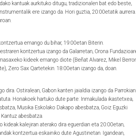
­dako kantuak aurkituko ditu­gu, tradizionalen bat edo bes­te,
nstru­men­­talik ere izango da. Hori guztia, 20:00eta­tik aurrera.
uroan.
kontzertua emango du bihar, 19:00etan Biterin.
estraren kontzertua izango da Galarretan, Orona Fundazioar
Herna­saxeko kideek emango diote (Beñat Alvarez, Mikel Berro
rte), Zero Sax Qartetekin. 18:00etan izango da, doan.
 dira. Ostiralean, Gabon kanten jaialdia izango da Parrokian
tuta. Hona­ko­ek hartuko dute parte: Inma­kulada ikastetxea,
s­batza, Musika Eskolako Dakapo abesbatza, Goiz Eguzki
a Kantuz abesbatza.
o kideak kalejiran aterako dira eguerdian eta 20:00etan,
dak kontzer­tua eskainiko dute Agustine­tan. Igandean,