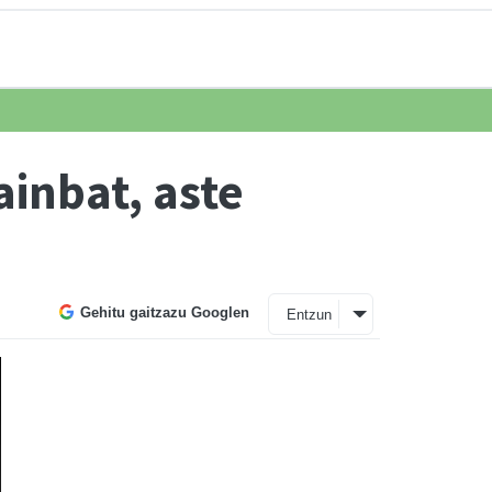
ainbat, aste
Gehitu gaitzazu Googlen
Entzun