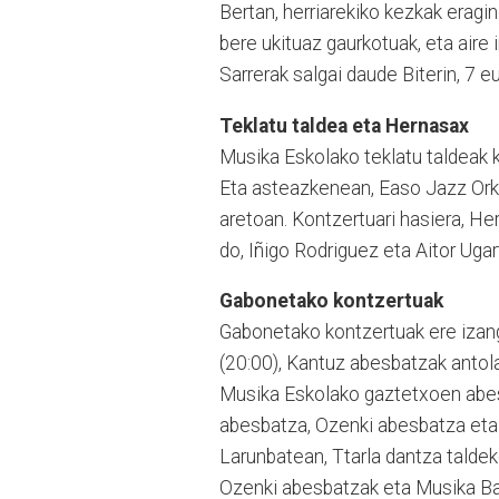
Bertan, herriareki­ko kezkak eragin
bere ukituaz gaur­kotuak, eta aire i
Sarrerak salgai daude Biterin, 7 e
Teklatu taldea eta Hernasax
Musika Eskolako teklatu tal­deak 
Eta asteazkenean, Easo Jazz Ork
aretoan. Kon­tzer­tuari hasiera, 
do, Iñigo Rodriguez eta Aitor Uga
Gabonetako kontzertuak
Gabonetako kontzertuak ere izango
(20:00), Kantuz abes­batzak antola
Musi­ka Eskolako gaztetxoen abe
abesbatza, Ozenki abesbatza et
Larunbatean, Ttarla dan­tza taldek
Ozenki abesbatzak eta Musika Ban