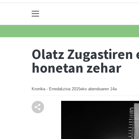
Olatz Zugastiren 
honetan zehar
Kronika - Erredakzioa
2015eko abenduaren 14a