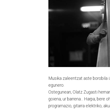
Musika zaleentzat aste boro­bila 
egunero.
Ostegunean, Olatz Zugasti hernani
goiena, ur ba­rre­na... Harpa, bere o
programazio, gitarra elek­triko, a