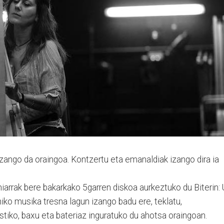
izango da oraingoa. Kon­tzertu eta emanaldiak izango dira ia
arrak bere bakarkako 5garren diskoa aurkeztuko du Biterin: 
hiko musi­ka tres­na lagun izango badu ere, te­kla­tu,
kustiko, baxu eta bateriaz inguratuko du ahotsa oraingoan.