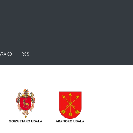
ARAKO
RSS