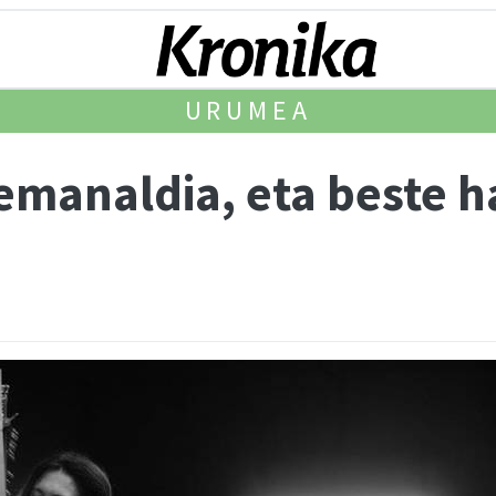
URUMEA
emanaldia, eta beste h