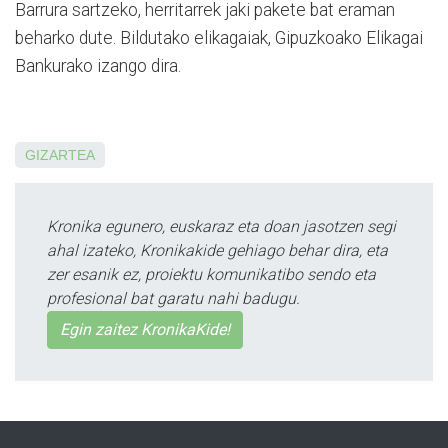
Barrura sartzeko, herritarrek jaki pakete bat eraman
beharko dute. Bildutako elikagaiak, Gipuzkoako Elikagai
Bankurako izango dira.
GIZARTEA
Kronika egunero, euskaraz eta doan jasotzen segi
ahal izateko, Kronikakide gehiago behar dira, eta
zer esanik ez, proiektu komunikatibo sendo eta
profesional bat garatu nahi badugu.
Egin zaitez KronikaKide!