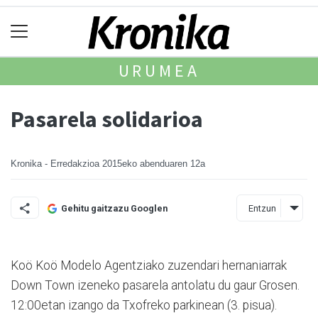
URUMEA
Pasarela solidarioa
Kronika - Erredakzioa
2015eko abenduaren 12a
Entzun
Gehitu gaitzazu Googlen
Koö Koö Modelo Agentziako zuzendari hernaniarrak
Down Town izeneko pasarela antolatu du gaur Grosen.
12:00etan izango da Txofreko parkinean (3. pisua).