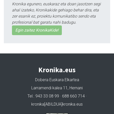
Kronika egunero, euskaraz eta doan jasotzen segi
ahal izateko, Kronikakide gehiago behar dira, eta
zer esanik ez, proiektu komunikatibo sendo eta
profesional bat garatu nahi badugu.
Egin zaitez KronikaKide!
Kronika.eus
Dobera Euskara Elkartea
Larramendi kalea 11, Hernani
Tel.: 943 33 08 99 · 688 660 714 ·
kronika[ABILDUA]kronika.eus