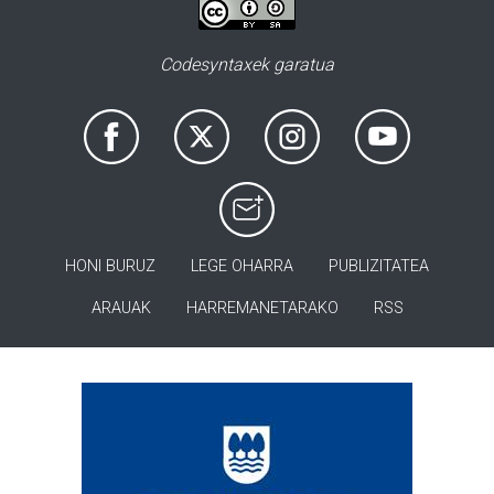
Codesyntaxek garatua
HONI BURUZ
LEGE OHARRA
PUBLIZITATEA
ARAUAK
HARREMANETARAKO
RSS