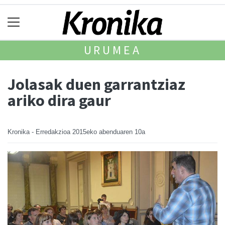
URUMEA
Jolasak duen garrantziaz
ariko dira gaur
Kronika - Erredakzioa
2015eko abenduaren 10a