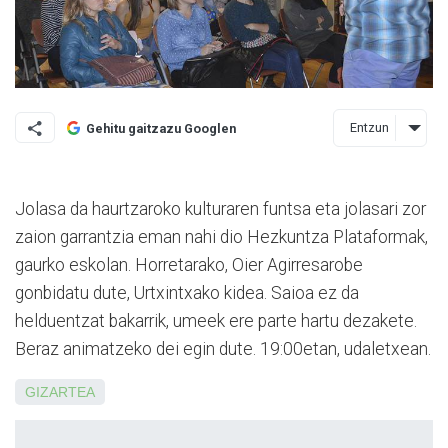
Entzun
Gehitu gaitzazu Googlen
Jolasa da haurtzaroko kulturaren funtsa eta jolasari zor
zaion ga­rran­tzia eman nahi dio Hezkuntza Plataformak,
gaurko eskolan. Horretarako, Oier Agirresarobe
gonbidatu dute, Urtxintxako kidea. Saioa ez da
helduentzat bakarrik, umeek ere parte hartu dezakete.
Beraz animatzeko dei egin dute. 19:00etan, udaletxean.
GIZARTEA