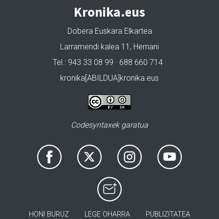
Kronika.eus
Dobera Euskara Elkartea
Larramendi kalea 11, Hernani
Tel.: 943 33 08 99 · 688 660 714 ·
kronika[ABILDUA]kronika.eus
Codesyntaxek garatua
HONI BURUZ
LEGE OHARRA
PUBLIZITATEA