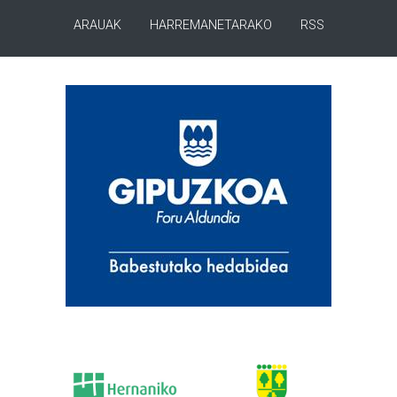
ARAUAK
HARREMANETARAKO
RSS