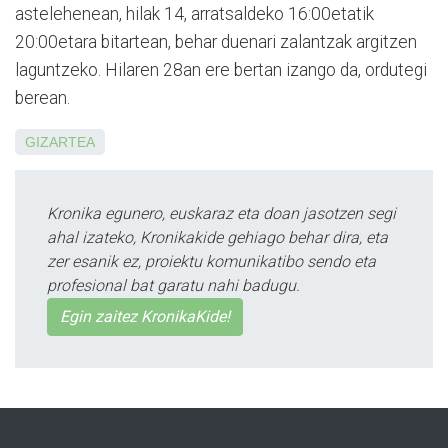
astelehenean, hilak 14, arratsaldeko 16:00etatik
20:00etara bitartean, behar duenari zalan­tzak argi­tzen
laguntzeko. Hilaren 28an ere bertan izango da, ordutegi
berean.
GIZARTEA
Kronika egunero, euskaraz eta doan jasotzen segi
ahal izateko, Kronikakide gehiago behar dira, eta
zer esanik ez, proiektu komunikatibo sendo eta
profesional bat garatu nahi badugu.
Egin zaitez KronikaKide!