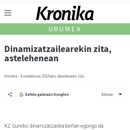
URUMEA
Dinamizatzailearekin zita,
astelehenean
Kronika - Erredakzioa
2015eko abenduaren 12a
Entzun
Gehitu gaitzazu Googlen
KZ Guneko dinamizatzailea bertan egongo da