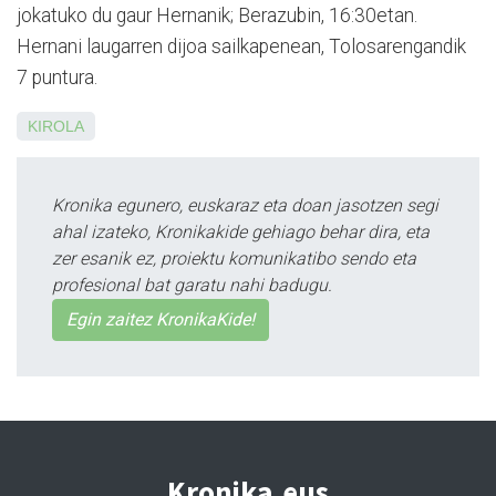
jokatuko du gaur Hernanik; Berazubin, 16:30etan.
Hernani laugarren dijoa sailkapenean, Tolosarengandik
7 puntura.
KIROLA
Kronika egunero, euskaraz eta doan jasotzen segi
ahal izateko, Kronikakide gehiago behar dira, eta
zer esanik ez, proiektu komunikatibo sendo eta
profesional bat garatu nahi badugu.
Egin zaitez KronikaKide!
Kronika.eus