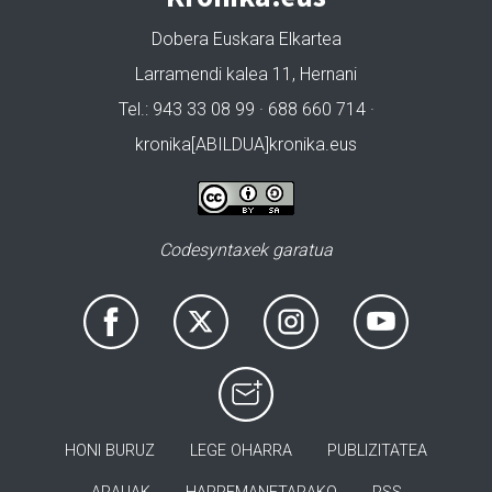
Dobera Euskara Elkartea
Larramendi kalea 11, Hernani
Tel.: 943 33 08 99 · 688 660 714 ·
kronika[ABILDUA]kronika.eus
Codesyntaxek garatua
HONI BURUZ
LEGE OHARRA
PUBLIZITATEA