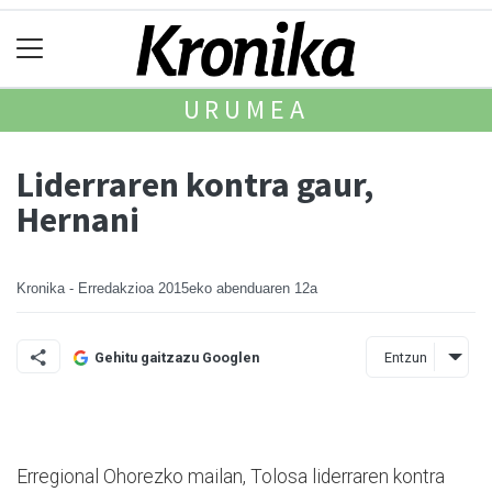
URUMEA
Liderraren kontra gaur,
Hernani
Kronika - Erredakzioa
2015eko abenduaren 12a
Entzun
Gehitu gaitzazu Googlen
Erregional Ohorezko mailan, Tolosa liderraren kontra