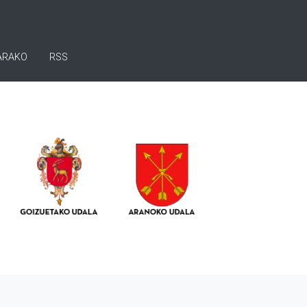
ARAKO
RSS