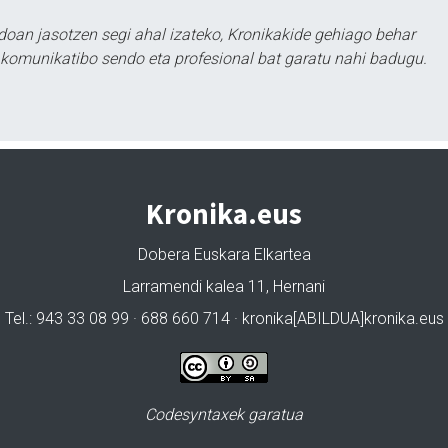
doan jasotzen segi ahal izateko, Kronikakide gehiago behar
tu komunikatibo sendo eta profesional bat garatu nahi badugu.
Kronika.eus
Dobera Euskara Elkartea
Larramendi kalea 11, Hernani
Tel.: 943 33 08 99 · 688 660 714 · kronika[ABILDUA]kronika.eus
Codesyntaxek garatua