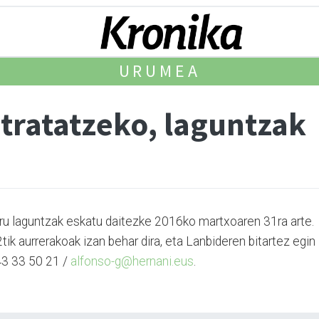
URUMEA
ratatzeko, laguntzak
ru laguntzak eskatu daitezke 2016ko martxoaren 31ra arte.
k aurrerakoak izan behar dira, eta Lanbideren bitartez egin
943 33 50 21 /
alfonso-g@hernani.eus
.