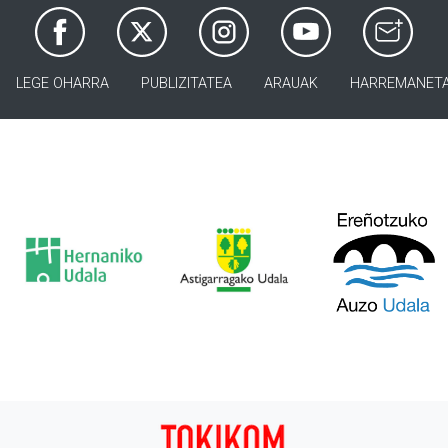
LEGE OHARRA
PUBLIZITATEA
ARAUAK
HARREMANET