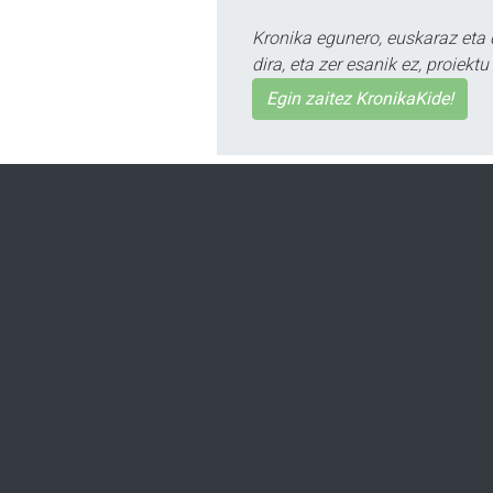
Kronika egunero, euskaraz eta 
dira, eta zer esanik ez, proiek
Egin zaitez KronikaKide!