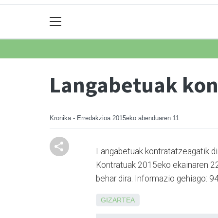
Langabetuak kont
Kronika - Erredakzioa
2015eko abenduaren 11
Langabetuak kontratatzeagatik di
Kontratuak 2015eko ekainaren 22ti
behar dira. Informazio gehiago: 
GIZARTEA