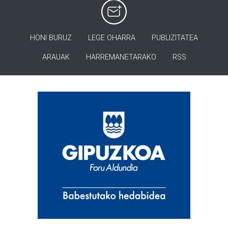
HONI BURUZ
LEGE OHARRA
PUBLIZITATEA
ARAUAK
HARREMANETARAKO
RSS