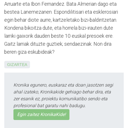
Arruarte eta Ibon Fernandez. Bata Almerian dago eta
bestea Lanemezanen. Es­pon­dilitisari eta esklerosiari
egin behar diote aurre, kartze­letako bizi-baldintzetan.
Kon­de­na bikoi­tza dute, eta horrela bizi-irauten dute
larriki gaixo­rik dauden beste 10 euskal pre­soek ere.
Gaitz larriak dituzte guztiek; sendaezinak. Non dira
beren giza eskubideak?
GIZARTEA
Kronika egunero, euskaraz eta doan jasotzen segi
ahal izateko, Kronikakide gehiago behar dira, eta
zer esanik ez, proiektu komunikatibo sendo eta
profesional bat garatu nahi badugu.
Egin zaitez KronikaKide!