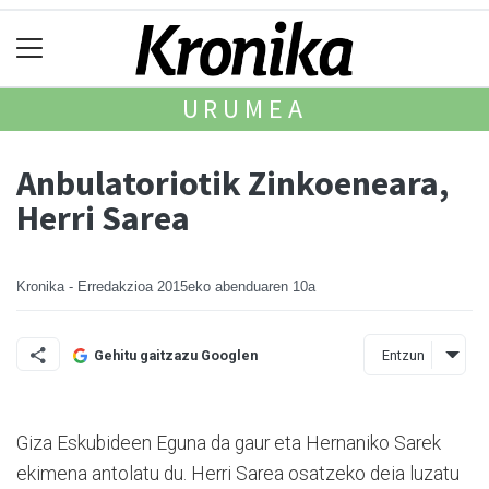
URUMEA
Anbulatoriotik Zinkoeneara,
Herri Sarea
Kronika - Erredakzioa
2015eko abenduaren 10a
Entzun
Gehitu gaitzazu Googlen
Giza Eskubideen Eguna da gaur eta Hernaniko Sarek
ekimena antolatu du. Herri Sarea osatzeko deia luzatu