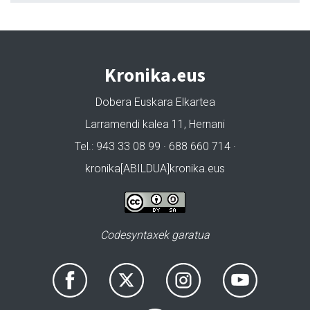
Kronika.eus
Dobera Euskara Elkartea
Larramendi kalea 11, Hernani
Tel.: 943 33 08 99 · 688 660 714 ·
kronika[ABILDUA]kronika.eus
Codesyntaxek garatua