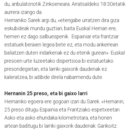
du, anbulatoriotik Zinkoeneara. Arratsaldeko 18:30etatik
aurrera izango da.
Hernaniko Sarek argi du, «etengabe urratzen dira giza
eskubideak mundu guztian; baita Euskal Herrian ere,
hemen ez dago salbuespenik. Espainiar eta frantziar
esta­tuek beraien legea bete ez, eta modu ankerrean
baliatzen duten indarkeriak ez du ete­nik gurean». Euskal
presoen urte luzeetako dispertsioa bi estatuetako
presondegietan, eta larriki gaixorik daudenak ez
kaleratzea, bi adibide direla nabarmendu dute.
Hernanin 25 preso, eta bi gaixo larri
Hernaniko egoera ere gogoan izan du Sarek: «Hernanin,
25 pre­so ditugu Espainia eta Fran­tziako espetxeetan.
Asko eta asko ehundaka kilome­trotara, eta horien
artean baditugu bi larriki gaixorik daudenak: Garikoitz