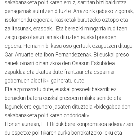
sakabanaketa politikaren erruz, sarritan bizi baldintza
penagarriak sufritzen dituzte. Arrazoirik gabeko zigorrak,
isolamendu egoerak, ikasketak burutzeko oztopo eta
zailtasunak, erasoak... Eta bereziki mingarria iruditzen
zaigu gaixotasun larriak dituzten euskal presoen
egoera. Hernanin bi kasu oso gertutik ezagutzen ditugu:
Gari Arruarte eta Ibon Fernandezenak. Bi euskal preso
hauek oinarri oinarrizkoa den Osasun Esku­bidea
zapaldua eta ukatua dute frantziar eta espainiar
gobernuen aldetik», gaineratu dute.
Eta azpimarratu dute, euskal presoek bakarrik ez,
beraiekin batera euskal presoen milaka senide eta
lagunek ere egunero jasaten dituztela «bidegabea den
sakabanaketa politikaren ondorioak».
Honen aurrean, EH Bilduk bere konpromisoa adierazten
du espetxe politikaren aurka borrokatzeko leku eta