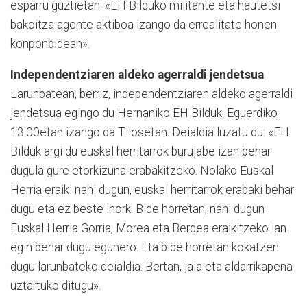
esparru guztietan: «EH Bilduko militante eta hautetsi
bakoitza agente aktiboa izango da errealitate honen
konponbidean».
Independentziaren aldeko agerraldi jendetsua
Larunbatean, berriz, independentziaren aldeko agerraldi
jen­detsua egingo du Herna­ni­ko EH Bilduk. Eguerdiko
13:00etan izango da Tilosetan. Deialdia luzatu du: «EH
Bilduk argi du euskal herritarrok burujabe izan behar
dugula gure etorkizuna erabakitzeko. Nolako Euskal
Herria eraiki nahi dugun, euskal herritarrok erabaki behar
dugu eta ez beste inork. Bide horretan, nahi dugun
Euskal Herria Gorria, Morea eta Berdea eraikitzeko lan
egin behar dugu egunero. Eta bide horretan kokatzen
dugu larunbateko deialdia. Bertan, jaia eta aldarrikapena
uztartuko ditugu».