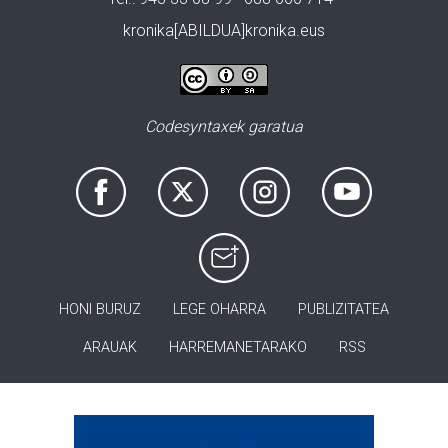
kronika[ABILDUA]kronika.eus
Codesyntaxek garatua
HONI BURUZ
LEGE OHARRA
PUBLIZITATEA
ARAUAK
HARREMANETARAKO
RSS