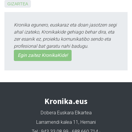
GIZARTEA
Kronika egunero, euskaraz eta doan jasotzen segi
ahal izateko, Kronikakide gehiago behar dira, eta
zer esanik ez, proiektu komunikatibo sendo eta
profesional bat garatu nahi badugu.
Egin zaitez KronikaKide!
Kronika.eus
Dobera Euskara Elkartea
Larramendi kalea 11, Hernani
Tel.: 943 33 08 99 · 688 660 714 ·