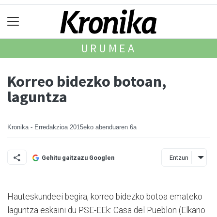
URUMEA
Korreo bidezko botoan,
laguntza
Kronika - Erredakzioa
2015eko abenduaren 6a
Entzun
Gehitu gaitzazu Googlen
Hauteskundeei begira, korreo bidezko botoa emateko
lagun­tza eskaini du PSE-EEk: Casa del Pueblon (Elkano