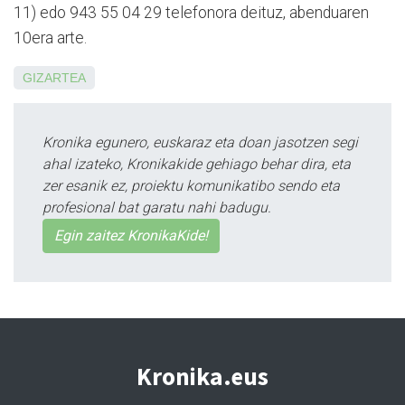
11) edo 943 55 04 29 telefonora deituz, abenduaren
10era arte.
GIZARTEA
Kronika egunero, euskaraz eta doan jasotzen segi
ahal izateko, Kronikakide gehiago behar dira, eta
zer esanik ez, proiektu komunikatibo sendo eta
profesional bat garatu nahi badugu.
Egin zaitez KronikaKide!
Kronika.eus