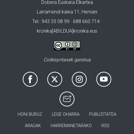
Dobera Euskara Elkartea
Larramendi kalea 11, Hernani
Tel.: 943 33 08 99 · 688 660 714 ·
kronika[ABILDUA]kronika.eus
Codesyntaxek garatua
HONI BURUZ
LEGE OHARRA
PUBLIZITATEA
ARAUAK
HARREMANETARAKO
RSS