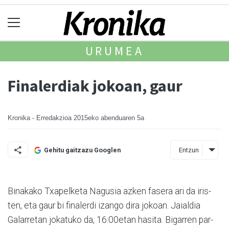
URUMEA
Finalerdiak jokoan, gaur
Kronika - Erredakzioa
2015eko abenduaren 5a
Entzun
Gehitu gaitzazu Googlen
Binakako Txapelketa Nagu­sia azken fasera ari da iris­
ten, eta gaur bi finalerdi izango dira jokoan. Jaialdia
Galarretan jokatuko da, 16:00etan hasita. Bigarren par­