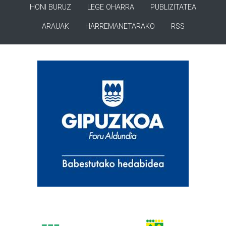
HONI BURUZ
LEGE OHARRA
PUBLIZITATEA
ARAUAK
HARREMANETARAKO
RSS