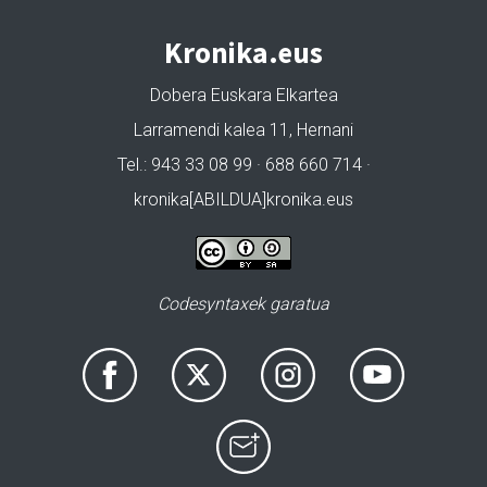
Kronika.eus
Dobera Euskara Elkartea
Larramendi kalea 11, Hernani
Tel.: 943 33 08 99 · 688 660 714 ·
kronika[ABILDUA]kronika.eus
Codesyntaxek garatua