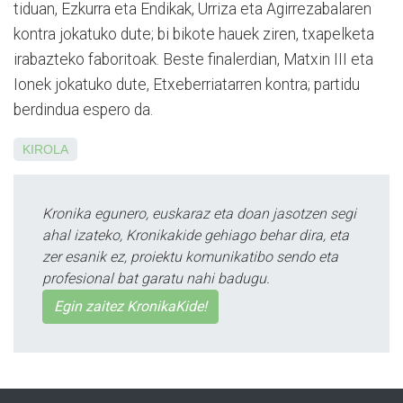
tiduan, Ezkurra eta En­dikak, Urriza eta Agi­rre­za­balaren
kontra jokatuko dute; bi bikote hauek ziren, txa­pelketa
irabazteko faboritoak. Beste finalerdian, Matxin III eta
Ionek jokatuko dute, Etxe­berriatarren kontra; partidu
berdindua espero da.
KIROLA
Kronika egunero, euskaraz eta doan jasotzen segi
ahal izateko, Kronikakide gehiago behar dira, eta
zer esanik ez, proiektu komunikatibo sendo eta
profesional bat garatu nahi badugu.
Egin zaitez KronikaKide!