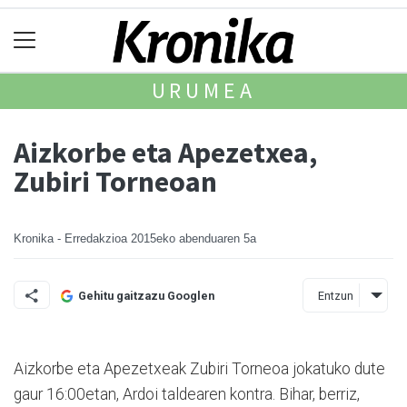
URUMEA
Aizkorbe eta Apezetxea,
Zubiri Torneoan
Kronika - Erredakzioa
2015eko abenduaren 5a
Entzun
Gehitu gaitzazu Googlen
Aizkorbe eta Apezetxeak Zubiri Torneoa jokatuko dute
gaur 16:00etan, Ardoi taldearen kontra. Bihar, berriz,