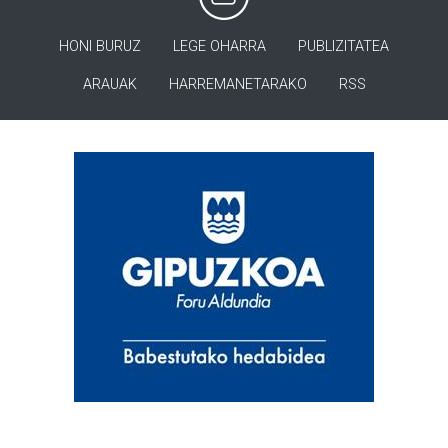
HONI BURUZ
LEGE OHARRA
PUBLIZITATEA
ARAUAK
HARREMANETARAKO
RSS