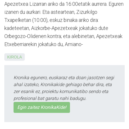
Apezetxea Lizarran ariko da 16:00etatik aurrera. Eguren
izanen du aurkari. Eta asteartean, Zizurkilgo
Txapelketan (10:00), eskuz binaka ariko dira:
kadeteetan, Aizkorbe-Apezetxeak jokatuko dute
Orbegozo-Olidenen kontra; eta alebinetan, Apezetxeak
Etxeberriarekin jokatuko du, Amiano-
KIROLA
Kronika egunero, euskaraz eta doan jasotzen segi
ahal izateko, Kronikakide gehiago behar dira, eta
zer esanik ez, proiektu komunikatibo sendo eta
profesional bat garatu nahi badugu.
Egin zaitez KronikaKide!