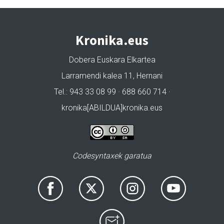
Kronika.eus
Dobera Euskara Elkartea
Larramendi kalea 11, Hernani
Tel.: 943 33 08 99 · 688 660 714 ·
kronika[ABILDUA]kronika.eus
Codesyntaxek garatua