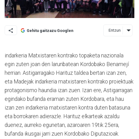
Entzun
Gehitu gaitzazu Googlen
indarkeria Matxistaren kon­trako topaketa nazionala
egin zuten joan den la­run­batean Kordobako Bena­mejí
herrian. Astiga­rragako Hari­tuz taldea bertan izan zen,
eta Madejak indarkeria ma­txistaren kontrako proi­ek­tuak
protagonismo haundia izan zuen. Izan ere, Astigarragan
egindako bufanda eraman zuten Kor­do­bara, eta hau
izan zen in­darkeria matxistaren kontra duten batasuna
eta borrokaren adierazle. Harituz elkarteak azaldu
duenez, aurreko egunetan, azaroaren 19tik 25era,
bufanda ikusgai jarri zuen Kordobako Diputazioak.