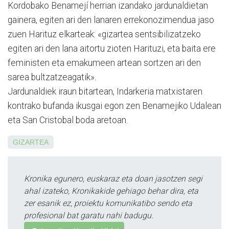
Kordobako Benamejí he­rrian izandako jardunaldietan
gainera, egiten ari den lanaren errekonozimendua jaso
zuen Harituz elkarteak: «gizartea sentsibilizatzeko
egiten ari den lana aitortu zioten Harituzi, eta baita ere
feministen eta emakumeen artean sortzen ari den
sarea bultzatzeagatik».
Jardunaldiek iraun bitartean, Indarkeria ma­txistaren
kontrako bufanda ikusgai egon zen Bena­me­jiko Udalean
eta San Cristobal boda aretoan.
GIZARTEA
Kronika egunero, euskaraz eta doan jasotzen segi
ahal izateko, Kronikakide gehiago behar dira, eta
zer esanik ez, proiektu komunikatibo sendo eta
profesional bat garatu nahi badugu.