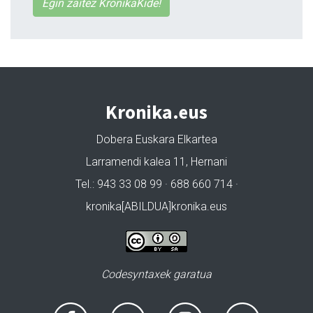
Egin zaitez KronikaKide!
Kronika.eus
Dobera Euskara Elkartea
Larramendi kalea 11, Hernani
Tel.: 943 33 08 99 · 688 660 714 ·
kronika[ABILDUA]kronika.eus
Codesyntaxek garatua