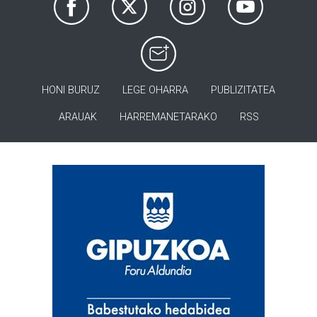
HONI BURUZ
LEGE OHARRA
PUBLIZITATEA
ARAUAK
HARREMANETARAKO
RSS