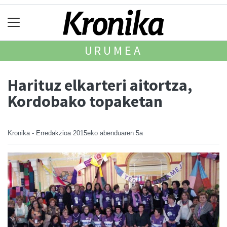
URUMEA
Harituz elkarteri aitortza,
Kordobako topaketan
Kronika - Erredakzioa
2015eko abenduaren 5a