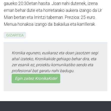
gaueko 20:30etan hasita. Joan nahi dutenek, izena
eman behar dute eta horretarako aukera izango da Ur
Mian bertan eta Irrintzi tabernan. Prezioa: 25 euro.
Menua honakoa izango da: bakailua eta karrillerak.
GIZARTEA
Kronika egunero, euskaraz eta doan jasotzen segi
ahal izateko, Kronikakide gehiago behar dira, eta
zer esanik ez, proiektu komunikatibo sendo eta
profesional bat garatu nahi badugu.
Egin zaitez KronikaKide!