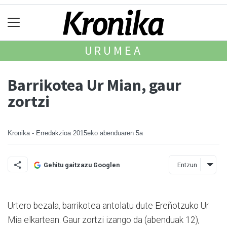
URUMEA
Barrikotea Ur Mian, gaur
zortzi
Kronika - Erredakzioa
2015eko abenduaren 5a
Entzun
Gehitu gaitzazu Googlen
Urtero bezala, barrikotea antolatu dute Ereñotzuko Ur
Mia elkartean. Gaur zortzi izango da (abenduak 12),