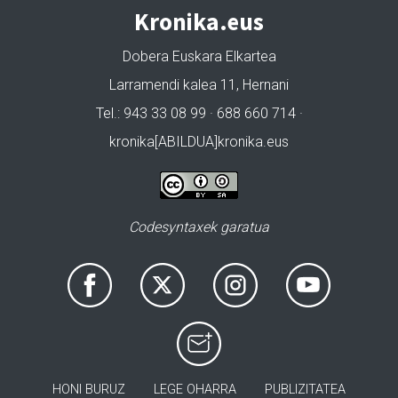
Kronika.eus
Dobera Euskara Elkartea
Larramendi kalea 11, Hernani
Tel.: 943 33 08 99 · 688 660 714 ·
kronika[ABILDUA]kronika.eus
Codesyntaxek garatua
HONI BURUZ
LEGE OHARRA
PUBLIZITATEA