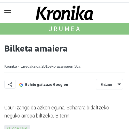
URUMEA
Bilketa amaiera
Kronika - Erredakzioa
2015eko azaroaren 30a
Entzun
Gehitu gaitzazu Googlen
Gaur izango da azken eguna, Saharara bidaltzeko
neguko arropa biltzeko, Biterin.
GIZARTEA