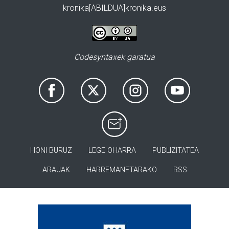
kronika[ABILDUA]kronika.eus
Codesyntaxek garatua
HONI BURUZ
LEGE OHARRA
PUBLIZITATEA
ARAUAK
HARREMANETARAKO
RSS