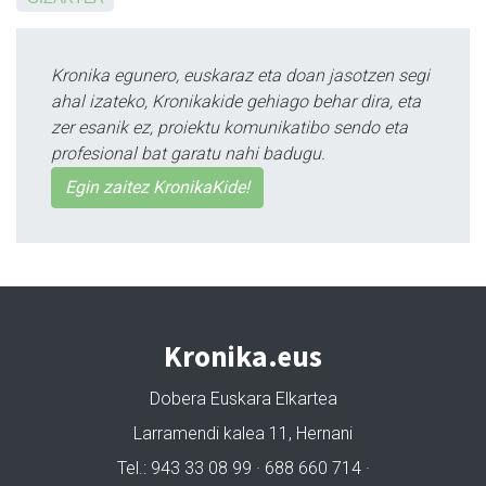
Kronika egunero, euskaraz eta doan jasotzen segi
ahal izateko, Kronikakide gehiago behar dira, eta
zer esanik ez, proiektu komunikatibo sendo eta
profesional bat garatu nahi badugu.
Egin zaitez KronikaKide!
Kronika.eus
Dobera Euskara Elkartea
Larramendi kalea 11, Hernani
Tel.: 943 33 08 99 · 688 660 714 ·