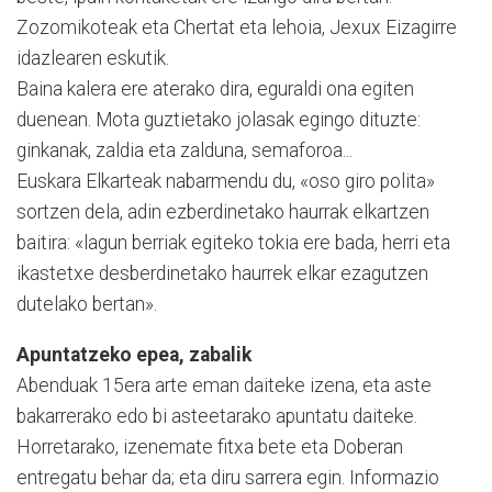
Zozomikoteak eta Chertat eta lehoia, Jexux Eiza­girre
idazlearen eskutik.
Baina kalera ere aterako dira, eguraldi ona egiten
duenean. Mota guztietako jolasak egingo dituzte:
ginkanak, zaldia eta zalduna, semaforoa...
Euskara Elkarteak nabarmendu du, «oso giro polita»
sortzen dela, adin ezberdinetako haurrak elkartzen
baitira: «lagun berriak egiteko tokia ere bada, herri eta
ikastetxe desberdinetako haurrek elkar ezagutzen
dutelako bertan».
Apuntatzeko epea, zabalik
Abenduak 15era arte eman daiteke izena, eta aste
bakarrerako edo bi asteetarako apuntatu daiteke.
Horretarako, izenemate fitxa bete eta Doberan
entregatu behar da; eta diru sarrera egin. Informazio