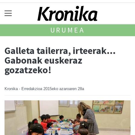
URUMEA
Galleta tailerra, irteerak...
Gabonak euskeraz
gozatzeko!
Kronika - Erredakzioa
2015eko azaroaren 28a