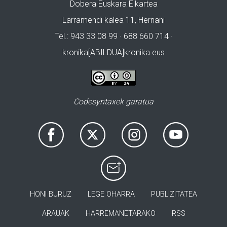
Dobera Euskara Elkartea
Larramendi kalea 11, Hernani
Tel.: 943 33 08 99 · 688 660 714 ·
kronika[ABILDUA]kronika.eus
Codesyntaxek garatua
HONI BURUZ
LEGE OHARRA
PUBLIZITATEA
ARAUAK
HARREMANETARAKO
RSS