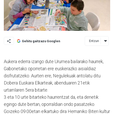
Entzun
Gehitu gaitzazu Googlen
Aukera ederra izango dute Urumea bailarako haurrek,
Gabonetako oporretan ere euskerazko aisialdiaz
disfrutatzeko. Aurten ere, Negulekuak antolatu ditu
Dobera Euskara Elkarteak, abenduaren 21etik
urtarrilaren 5era bitarte.
3 eta 10 urte bitarteko haurrentzat da, eta denetik
egingo dute bertan, oporraldian ondo pasatzeko.
Goizeko 09:00etan elkartuko dira Hernaniko Biteri kultur