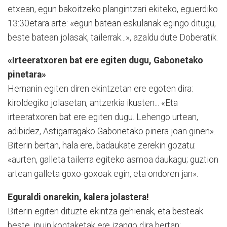
etxean, egun bakoitzeko plangintzari ekiteko, eguerdiko
13:30etara arte: «egun ba­tean eskulanak egingo ditugu,
beste batean jolasak, tailerrak...», azaldu dute Doberatik.
«Irteeratxoren bat ere egiten dugu, Gabonetako
pinetara»
Hernanin egiten diren ekintzetan ere egoten dira:
kiroldegiko jolasetan, antzerkia ikusten... «Eta
irteeratxoren bat ere egiten dugu. Lehengo urtean,
adibidez, Astigarragako Gabo­ne­tako pinera joan ginen».
Biterin bertan, hala ere, ba­daukate zerekin gozatu:
«aurten, galleta tailerra egiteko asmoa daukagu; guztion
artean galleta goxo-goxoak egin, eta ondoren jan».
Eguraldi onarekin, kalera jolastera!
Biterin egiten dituzte ekintza gehienak, eta besteak
beste, ipuin kontaketak ere izango dira bertan: