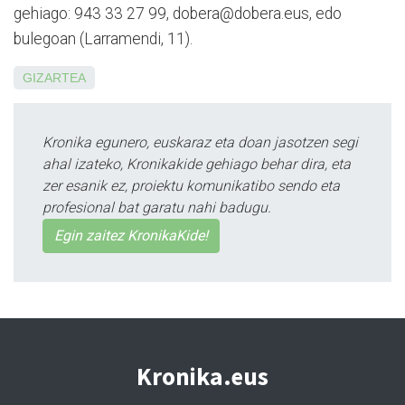
gehiago: 943 33 27 99, dobera@dobera.eus, edo
bulegoan (Larramendi, 11).
GIZARTEA
Kronika egunero, euskaraz eta doan jasotzen segi
ahal izateko, Kronikakide gehiago behar dira, eta
zer esanik ez, proiektu komunikatibo sendo eta
profesional bat garatu nahi badugu.
Egin zaitez KronikaKide!
Kronika.eus