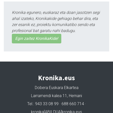
Kronika egunero, euskaraz eta doan jasotzen segi
ahal izateko, Kronikakide gehiago behar dira, eta
zer esanik ez, proiektu komunikatibo sendo eta
profesional bat garatu nahi badugu.
Egin zaitez KronikaKide!
Kronika.eus
Dobera Euskara Elkartea
Larramendi kalea 11, Hernani
Tel.: 943 33 08 99 · 688 660 714 ·
kronika[ABILDUA]kronika.eus