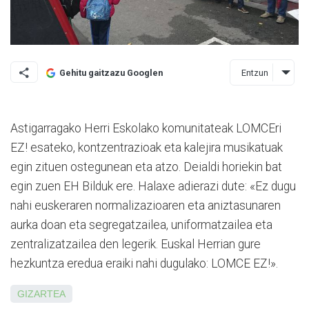
Entzun
Gehitu gaitzazu Googlen
Astigarragako Herri Eskolako komunitateak LOMCEri
EZ! esateko, kontzentrazioak eta kalejira musikatuak
egin zituen ostegunean eta atzo. Deialdi horiekin bat
egin zuen EH Bilduk ere. Halaxe adierazi dute: «Ez dugu
nahi euskeraren normalizazioaren eta aniztasunaren
aurka doan eta segregatzailea, uniformatzailea eta
zentralizatzailea den legerik. Euskal Herrian gure
hezkuntza eredua eraiki nahi dugulako: LOMCE EZ!».
GIZARTEA