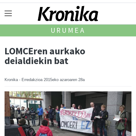
URUMEA
LOMCEren aurkako
deialdiekin bat
Kronika - Erredakzioa
2015eko azaroaren 28a