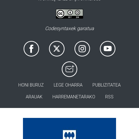
Codesyntaxek garatua
HONI BURUZ
LEGE OHARRA
PUBLIZITATEA
ARAUAK
HARREMANETARAKO
RSS