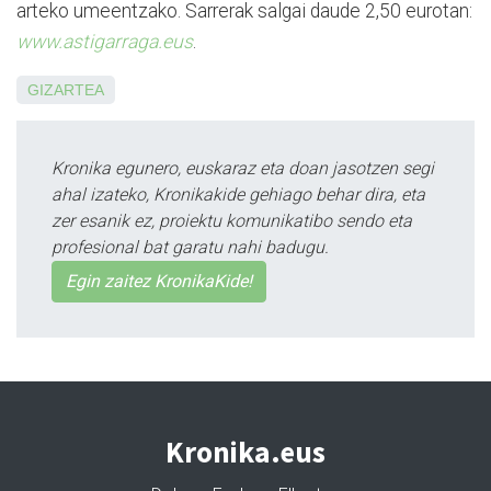
arteko umeentzako. Sarrerak salgai daude 2,50 eurotan:
www.astigarraga.eus
.
GIZARTEA
Kronika egunero, euskaraz eta doan jasotzen segi
ahal izateko, Kronikakide gehiago behar dira, eta
zer esanik ez, proiektu komunikatibo sendo eta
profesional bat garatu nahi badugu.
Egin zaitez KronikaKide!
Kronika.eus