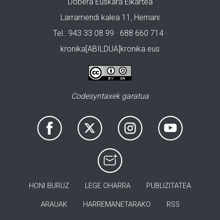
Dobera Euskara Elkartea
Larramendi kalea 11, Hernani
Tel.: 943 33 08 99 · 688 660 714 ·
kronika[ABILDUA]kronika.eus
Codesyntaxek garatua
HONI BURUZ
LEGE OHARRA
PUBLIZITATEA
ARAUAK
HARREMANETARAKO
RSS