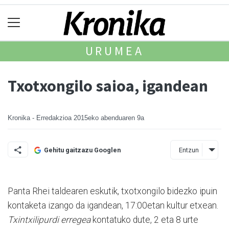
URUMEA
Txotxongilo saioa, igandean
Kronika - Erredakzioa
2015eko abenduaren 9a
Entzun
Gehitu gaitzazu Googlen
Panta Rhei taldearen eskutik, txotxongilo bidezko ipuin
kontaketa izango da igandean, 17:00etan kultur etxean.
Txintxilipurdi erregea
kontatuko dute, 2 eta 8 urte