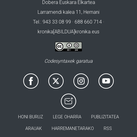
Dobera Euskara Elkartea
Larramendi kalea 11, Hernani
Tel.: 943 33 08 99 · 688 660 714 ·
kronika[ABILDUA]kronika.eus
Codesyntaxek garatua
HONI BURUZ
LEGE OHARRA
PUBLIZITATEA
ARAUAK
HARREMANETARAKO
RSS