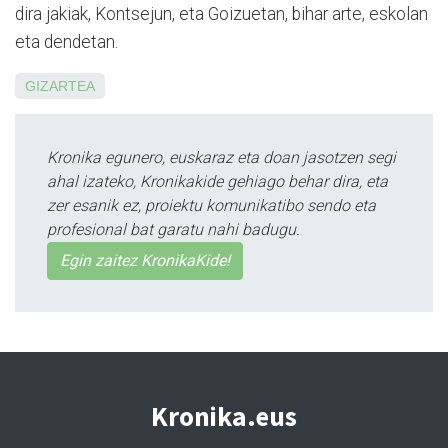
dira jakiak, Kontsejun, eta Goizuetan, bihar arte, eskolan
eta dendetan.
GIZARTEA
Kronika egunero, euskaraz eta doan jasotzen segi
ahal izateko, Kronikakide gehiago behar dira, eta
zer esanik ez, proiektu komunikatibo sendo eta
profesional bat garatu nahi badugu.
Egin zaitez KronikaKide!
Kronika.eus