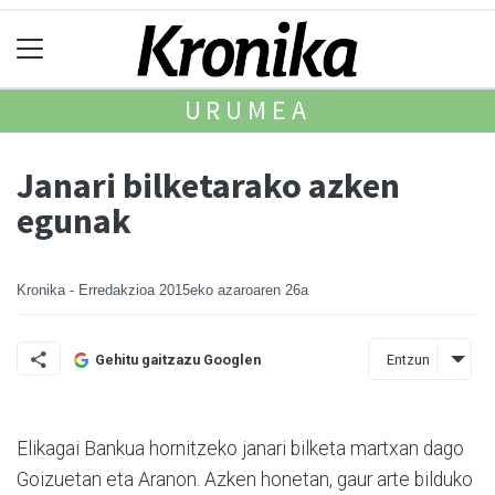
URUMEA
Janari bilketarako azken
egunak
Kronika - Erredakzioa
2015eko azaroaren 26a
Entzun
Gehitu gaitzazu Googlen
Elikagai Bankua hornitzeko janari bilketa martxan dago
Goizuetan eta Aranon. Azken honetan, gaur arte bilduko