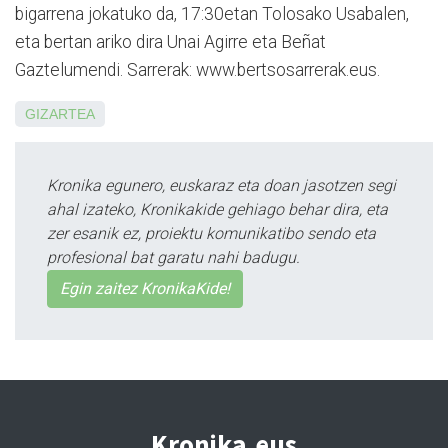
bigarrena jokatuko da, 17:30etan Tolosako Usabalen,
eta bertan ariko dira Unai Agirre eta Beñat
Gaztelumendi. Sarre­rak: www.bertsosarrerak.eus.
GIZARTEA
Kronika egunero, euskaraz eta doan jasotzen segi
ahal izateko, Kronikakide gehiago behar dira, eta
zer esanik ez, proiektu komunikatibo sendo eta
profesional bat garatu nahi badugu.
Egin zaitez KronikaKide!
Kronika.eus