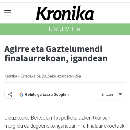
URUMEA
Agirre eta Gaztelumendi
finalaurrekoan, igandean
Kronika - Erredakzioa
2015eko azaroaren 26a
Entzun
Gehitu gaitzazu Googlen
Gipuzkoako Bertsolari Txapelketa azken txanpan
murgildu da dagoeneko; igandean hiru finalaurrekoetatik