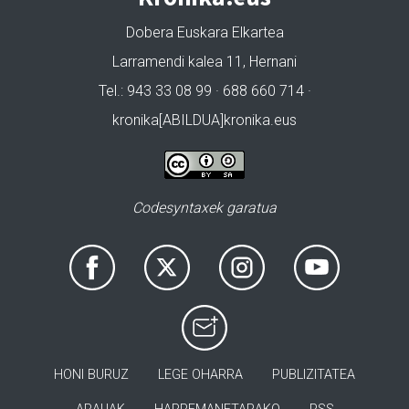
Dobera Euskara Elkartea
Larramendi kalea 11, Hernani
Tel.: 943 33 08 99 · 688 660 714 ·
kronika[ABILDUA]kronika.eus
Codesyntaxek garatua
HONI BURUZ
LEGE OHARRA
PUBLIZITATEA