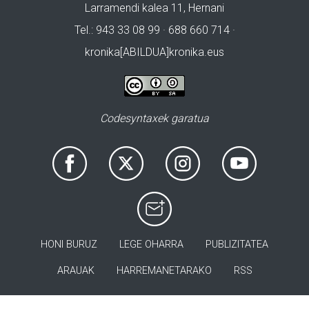
Larramendi kalea 11, Hernani
Tel.: 943 33 08 99 · 688 660 714 ·
kronika[ABILDUA]kronika.eus
Codesyntaxek garatua
HONI BURUZ
LEGE OHARRA
PUBLIZITATEA
ARAUAK
HARREMANETARAKO
RSS