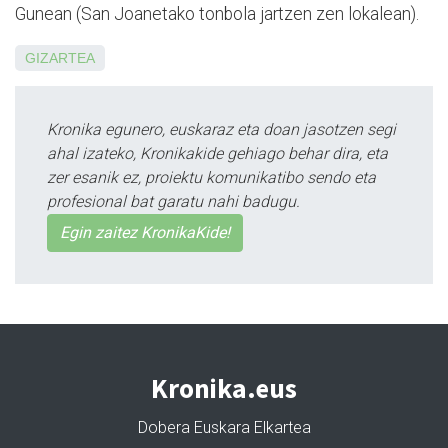
Gunean (San Joanetako tonbola jartzen zen lokalean).
GIZARTEA
Kronika egunero, euskaraz eta doan jasotzen segi
ahal izateko, Kronikakide gehiago behar dira, eta
zer esanik ez, proiektu komunikatibo sendo eta
profesional bat garatu nahi badugu.
Egin zaitez KronikaKide!
Kronika.eus
Dobera Euskara Elkartea