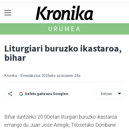
URUMEA
Liturgiari buruzko ikastaroa,
bihar
Kronika - Erredakzioa
2015eko azaroaren 24a
Entzun
Gehitu gaitzazu Googlen
Bihar iluntzeko 20:00etan liturgiari buruzko ikastaroa
emango du Juan Jose Arregik, Tilosetako Donibane