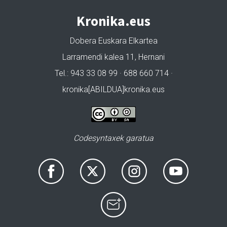
Kronika.eus
Dobera Euskara Elkartea
Larramendi kalea 11, Hernani
Tel.: 943 33 08 99 · 688 660 714 ·
kronika[ABILDUA]kronika.eus
Codesyntaxek garatua