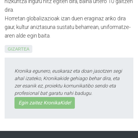
hiz­kuntza inguru hitz egiten dira, baina urtero 10 galtzen
dira.
Horretan globalizazioak izan duen eraginaz ariko dira
gaur, kultur aniztasuna sus­tatu beha­rrean, uniformatze­
aren alde egin baita.
GIZARTEA
Kronika egunero, euskaraz eta doan jasotzen segi
ahal izateko, Kronikakide gehiago behar dira, eta
zer esanik ez, proiektu komunikatibo sendo eta
profesional bat garatu nahi badugu.
Egin zaitez KronikaKide!