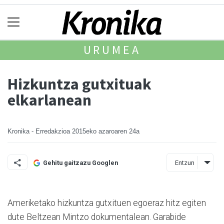
URUMEA
Hizkuntza gutxituak
elkarlanean
Kronika - Erredakzioa
2015eko azaroaren 24a
Entzun
Gehitu gaitzazu Googlen
Ameriketako hizkuntza gu­txi­tuen egoeraz hitz egiten
du­te Beltzean Mintzo doku­men­ta­lean. Garabide