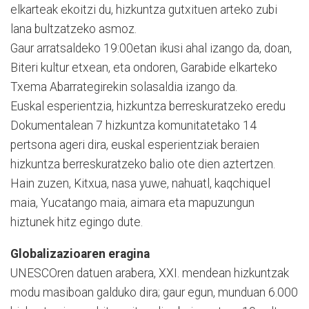
elkarteak ekoi­tzi du, hizkuntza gu­txi­tu­en arteko zubi
lana bultza­tze­ko asmoz.
Gaur arratsaldeko 19:00e­tan ikusi ahal izango da, doan,
Bi­teri kultur etxean, eta on­do­ren, Garabide elkarteko
Txema Abarrategirekin sola­saldia izango da.
Euskal esperientzia, hizkuntza berreskuratzeko eredu
Dokumentalean 7 hizkuntza ko­munitatetako 14
pertsona ageri dira, euskal esperien­tzi­ak beraien
hizkuntza berres­ku­ratzeko balio ote dien aztertzen.
Hain zuzen, Kitxua, nasa yuwe, nahuatl, kaqchi­quel
maia, Yucatango maia, aimara eta mapuzungun
hiztunek hitz egingo dute.
Globalizazioaren eragina
UNESCOren datuen arabera, XXI. mendean hizkuntzak
mo­du masiboan galduko dira; gaur egun, munduan 6.000