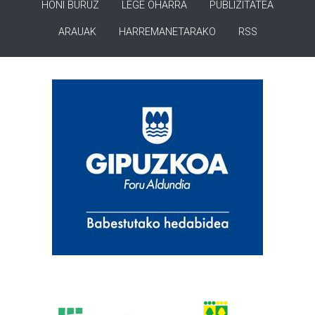
HONI BURUZ
LEGE OHARRA
PUBLIZITATEA
ARAUAK
HARREMANETARAKO
RSS