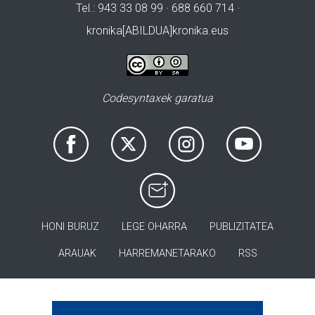
Tel.: 943 33 08 99 · 688 660 714 ·
kronika[ABILDUA]kronika.eus
Codesyntaxek garatua
HONI BURUZ
LEGE OHARRA
PUBLIZITATEA
ARAUAK
HARREMANETARAKO
RSS