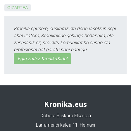
GIZARTEA
Kronika egunero, euskaraz eta doan jasotzen segi
ahal izateko, Kronikakide gehiago behar dira, eta
zer esanik ez, proiektu komunikatibo sendo eta
profesional bat garatu nahi badugu.
Egin zaitez KronikaKide!
Kronika.eus
Dobera Euskara Elkartea
Larramendi kalea 11, Hernani