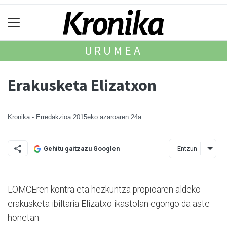
URUMEA
Erakusketa Elizatxon
Kronika - Erredakzioa
2015eko azaroaren 24a
Entzun
Gehitu gaitzazu Googlen
LOMCEren kontra eta hezkun­tza propioaren aldeko
erakusketa ibiltaria Elizatxo ikastolan egongo da aste
honetan.