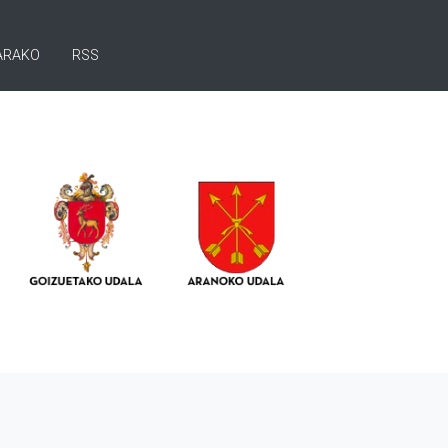
ARAKO
RSS