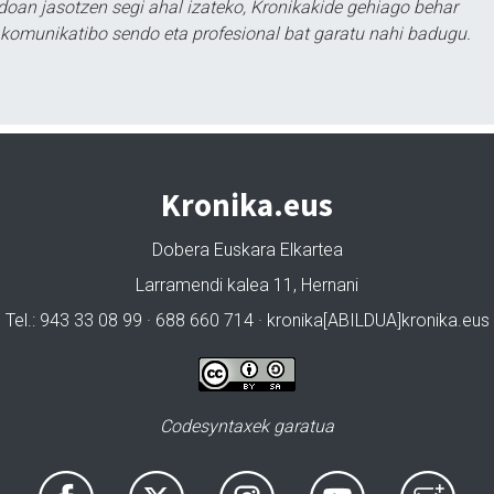
doan jasotzen segi ahal izateko, Kronikakide gehiago behar
tu komunikatibo sendo eta profesional bat garatu nahi badugu.
Kronika.eus
Dobera Euskara Elkartea
Larramendi kalea 11, Hernani
Tel.: 943 33 08 99 · 688 660 714 · kronika[ABILDUA]kronika.eus
Codesyntaxek garatua