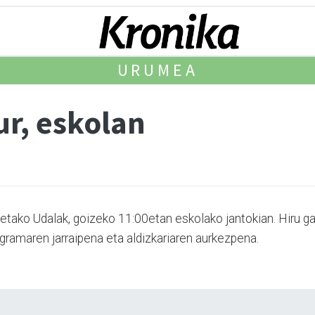
URUMEA
ur, eskolan
uetako Udalak, goizeko 11:00etan eskolako jantokian. Hiru ga
ogramaren jarraipena eta aldizkariaren aurkezpena.