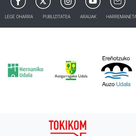
LEGE OHARRA
PUBLIZITATEA
ARAUAK
HARREMANET