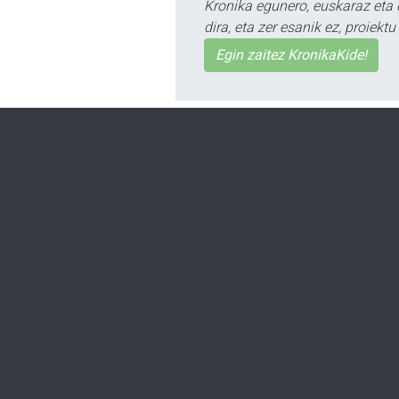
Kronika egunero, euskaraz eta 
dira, eta zer esanik ez, proiek
Egin zaitez KronikaKide!