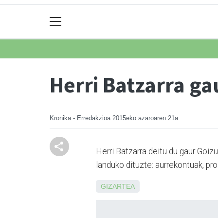
Herri Batzarra ga
Kronika - Erredakzioa
2015eko azaroaren 21a
Herri Batzarra deitu du gaur Goiz
landuko dituzte: aurrekontuak, pr
GIZARTEA