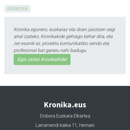
GIZARTEA
Kronika egunero, euskaraz eta doan jasotzen segi
ahal izateko, Kronikakide gehiago behar dira, eta
zer esanik ez, proiektu komunikatibo sendo eta
profesional bat garatu nahi badugu.
Egin zaitez KronikaKide!
Kronika.eus
Dobera Euskara Elkartea
Larramendi kalea 11, Hernani