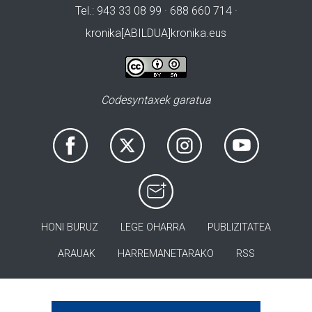
Tel.: 943 33 08 99 · 688 660 714 ·
kronika[ABILDUA]kronika.eus
Codesyntaxek garatua
HONI BURUZ
LEGE OHARRA
PUBLIZITATEA
ARAUAK
HARREMANETARAKO
RSS