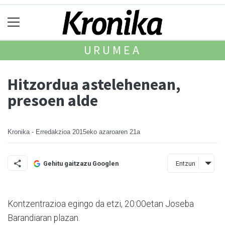
URUMEA
Hitzordua astelehenean,
presoen alde
Kronika - Erredakzioa
2015eko azaroaren 21a
Entzun
Gehitu gaitzazu Googlen
Kontzentrazioa egingo da etzi, 20:00etan Joseba
Barandiaran plazan.