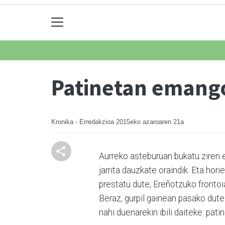
Patinetan emango
Kronika - Erredakzioa
2015eko azaroaren 21a
Aurreko asteburuan bukatu ziren e
jarrita dauzkate oraindik. Eta hori
prestatu dute, Ereñotzuko frontoi
Beraz, gurpil gainean pasako dute 
nahi duenarekin ibili daiteke: pati