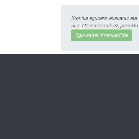
Kronika egunero, euskaraz eta 
dira, eta zer esanik ez, proiek
Egin zaitez KronikaKide!