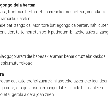
gongo dela bertan
zita, frontoian bertan, eta aurreneko ordubetean, irristaketa
 tramankuluarekin.
ade bat izango da. Monitore bat egongo da bertan, nahi dute
ena den, tarte horretan solik patinetan ibiltzeko aukera izan
lak gogorarazi die babesak eraman behar dituztela: kaskoa,
 eskumuturrekoak.
ra
gandean daukate ereñotzuarrek; hilabeteko azkeneko igandean
ngo dute, eta goiz osoa emango dute, ibilbide bat osatzen.
no eta Igerola aldera joan ziren.