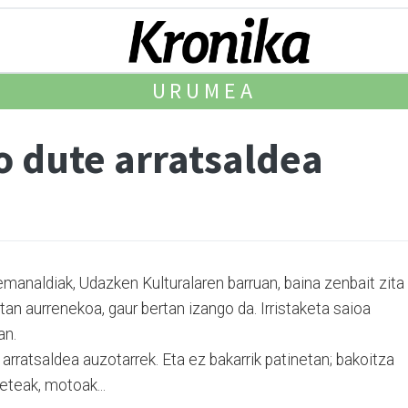
URUMEA
 dute arratsaldea
manaldiak, Udazken Kulturalaren barruan, baina zenbait zita
etan aurrenekoa, gaur bertan izango da. Irristaketa saioa
an.
arratsaldea auzotarrek. Eta ez bakarrik patinetan; bakoitza
neteak, motoak...