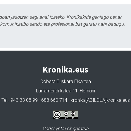
doan jasotzen segi ahal izateko, Kronikakide gehiago behar
tu komunikatibo sendo eta profesional bat garatu nahi badugu.
Kronika.eus
Dobera Euskara Elkartea
Larramendi kalea 11, Hernani
Tel.: 943 33 08 99 · 688 660 714 · kronika[ABILDUA]kronika.eus
Codesyntaxek garatua