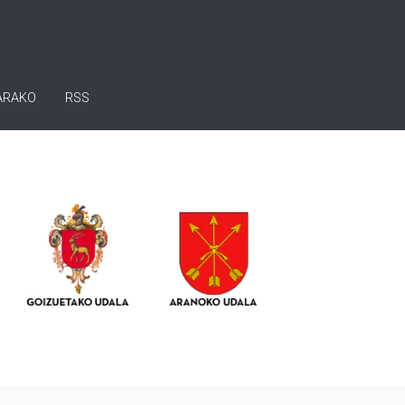
ARAKO
RSS