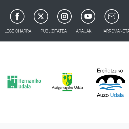
LEGE OHARRA
PUBLIZITATEA
ARAUAK
HARREMANET