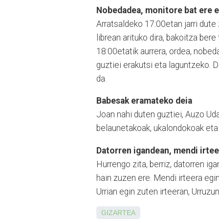
Nobedadea, monitore bat ere e
Arratsaldeko 17:00etan jarri dute 
librean arituko dira, bakoitza bere
18:00etatik aurrera, ordea, nobed
guztiei erakutsi eta laguntzeko. D
da.
Babesak eramateko deia
Joan nahi duten guztiei, Auzo Uda
belaunetakoak, ukalondokoak eta
Datorren igandean, mendi irtee
Hurrengo zita, berriz, datorren i
hain zuzen ere. Mendi irteera egi
Urrian egin zuten irteeran, Urruzu
GIZARTEA