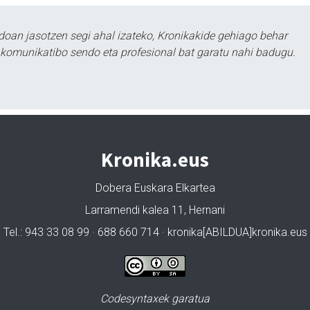
doan jasotzen segi ahal izateko, Kronikakide gehiago behar
tu komunikatibo sendo eta profesional bat garatu nahi badugu.
Kronika.eus
Dobera Euskara Elkartea
Larramendi kalea 11, Hernani
Tel.: 943 33 08 99 · 688 660 714 · kronika[ABILDUA]kronika.eus
Codesyntaxek garatua