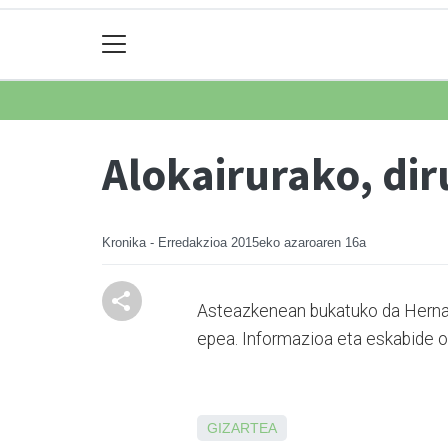
Alokairurako, di
Kronika - Erredakzioa
2015eko azaroaren 16a
Asteazkenean bukatuko da Hernani
epea. Informazioa eta eskabide o
GIZARTEA