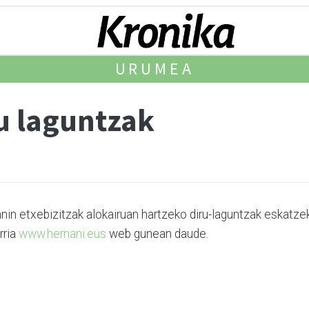
URUMEA
ru laguntzak
n etxebizitzak alokairuan hartzeko diru-laguntzak eskatze
rria
www.hernani.eus
web gunean daude.