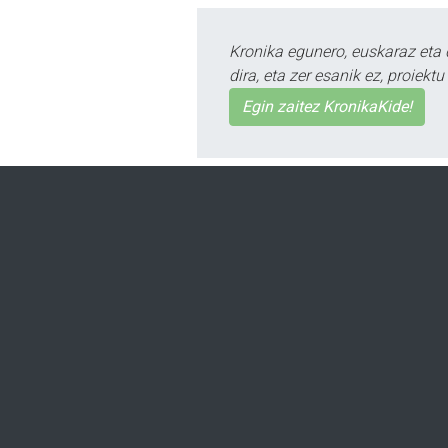
Kronika egunero, euskaraz eta 
dira, eta zer esanik ez, proiek
Egin zaitez KronikaKide!