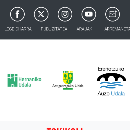
LEGE OHARRA
PUBLIZITATEA
ARAUAK
HARREMANET