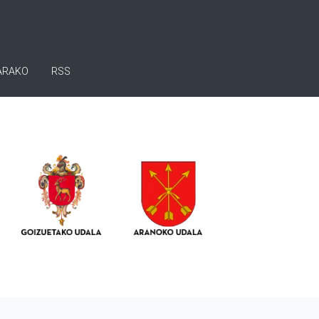
ARAKO
RSS