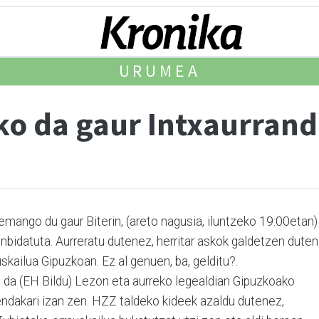
URUMEA
ko da gaur Intxaurrand
a emango du gaur Bite­rin, (areto nagusia, iluntzeko 19:00etan)
bidatuta. Aurreratu dutenez, herritar askok galdetzen duten
skailua Gipuzkoan. Ez al genuen, ba, gelditu?.
 da (EH Bildu) Lezon eta aurreko legealdian Gipuz­koako
endakari izan zen. HZZ taldeko kideek azaldu dutenez,