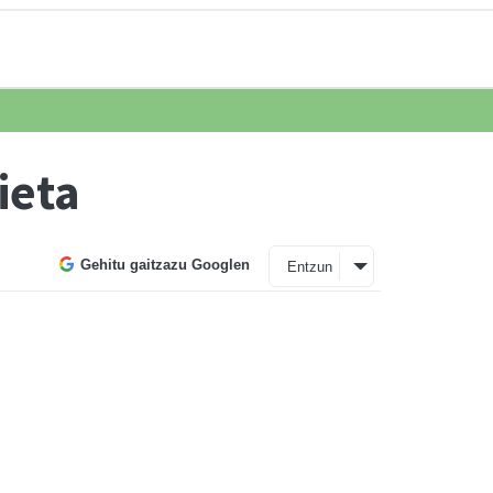
ieta
Gehitu gaitzazu Googlen
Entzun