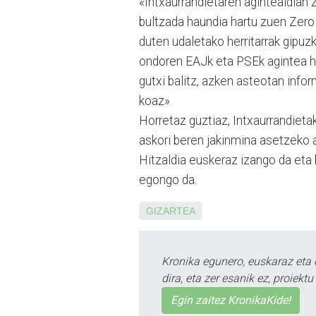
«Intxaurrandietaren agintealdian Z
bultzada haundia hartu zuen Zero
duten udaletako herritarrak gipuz­k
ondoren EAJk eta PSEk agintea har
gutxi balitz, azken asteotan info
koaz».
Horretaz guztiaz, Intxau­rran­diet
askori beren jakinmina asetzeko 
Hitzaldia euskeraz izango da eta 
egongo da.
GIZARTEA
Kronika egunero, euskaraz eta 
dira, eta zer esanik ez, proiek
Egin zaitez KronikaKide!