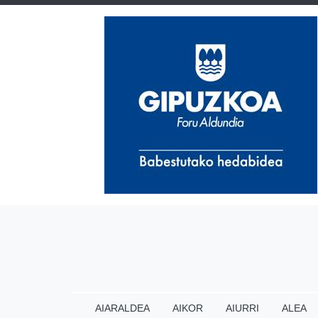
AIARALDEA
AIKOR
AIURRI
ALEA