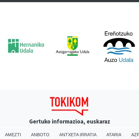
Gertuko informazioa, euskaraz
AMEZTI
ANBOTO
ANTXETA IRRATIA
ATARIA
AZP