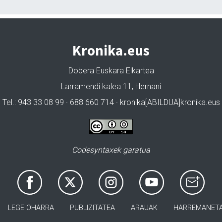
Kronika.eus
Dobera Euskara Elkartea
Larramendi kalea 11, Hernani
Tel.: 943 33 08 99 · 688 660 714 · kronika[ABILDUA]kronika.eus
Codesyntaxek garatua
LEGE OHARRA
PUBLIZITATEA
ARAUAK
HARREMANET