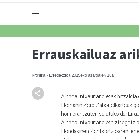
Errauskailuaz ari
Kronika - Erredakzioa
2015eko azaroaren 16a
Ainhoa Intxaurrandietak hi­tzal­di
Hernanin Zero Zabor elkarteak gon
honi erantzuten saiatuko da: Errau
Ainhoa Intxaurrandieta zinegotzia
Hondakinen Kontsor­tzioa­ren leh