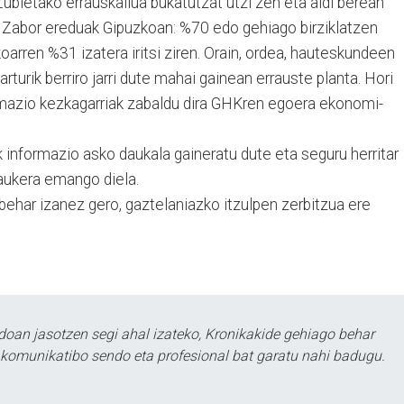
ubietako erraus­kailua bukatutzat utzi zen eta aldi berean
 Zabor ereduak Gipuzkoan: %70 edo gehiago birziklatzen
oa­rren %31 izatera iritsi ziren. Orain, ordea, hautes­kun­deen
turik berriro jarri dute mahai gainean errauste planta. Hori
r­ma­zio kezkagarriak zabaldu dira GHKren egoera ekonomi­
ak informazio asko daukala gaineratu dute eta seguru herritar
aukera emango diela.
behar izanez gero, gaztelaniazko itzulpen zerbi­tzua ere
doan jasotzen segi ahal izateko, Kronikakide gehiago behar
tu komunikatibo sendo eta profesional bat garatu nahi badugu.