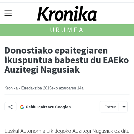
URUMEA
Donostiako epaitegiaren
ikuspuntua babestu du EAEko
Auzitegi Nagusiak
Kronika - Erredakzioa
2015eko azaroaren 14a
Entzun
Gehitu gaitzazu Googlen
Euskal Autonomia Erkidego­ko Au­zitegi Nagusiak ez ditu