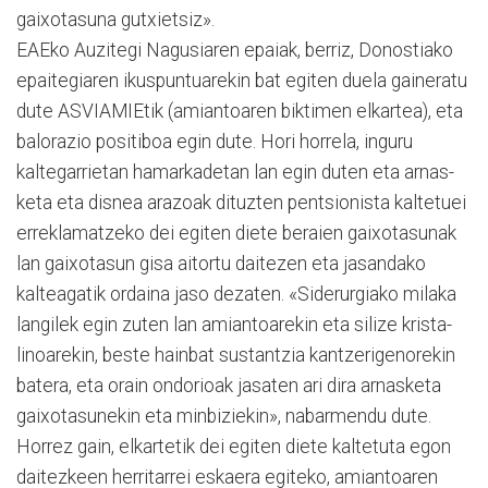
gaixotasuna gutxietsiz».
EAEko Auzitegi Nagusiaren epaiak, berriz, Donostiako
epai­te­giaren ikuspuntuarekin bat egi­ten duela gaineratu
dute ASVIAMIEtik (amiantoa­ren bik­ti­men elkartea), eta
balo­razio positiboa egin dute. Hori horre­la, inguru
kaltega­rrietan ha­mar­­ka­detan lan egin duten eta arnas­
keta eta disnea ara­zoak dituzten pen­tsionista kalte­tuei
errekla­ma­tzeko dei egiten diete beraien gaixotasu­nak
lan gai­xo­tasun gisa aitortu daitezen eta jasan­dako
kaltea­gatik or­dai­na jaso dezaten. «Si­de­rurgia­ko mi­la­­­ka
lan­gilek egin zuten lan amian­toarekin eta silize krista­
linoare­kin, beste hain­bat sus­tan­tzia kan­tzerige­no­­re­kin
bate­ra, eta orain ondo­rioak jasaten ari dira arnasketa
gaixotasune­kin eta minbizie­kin», nabar­men­­­du dute.
Horrez gain, elkartetik dei egiten diete kaltetuta egon
daitezkeen herritarrei eskae­ra egiteko, amiantoaren