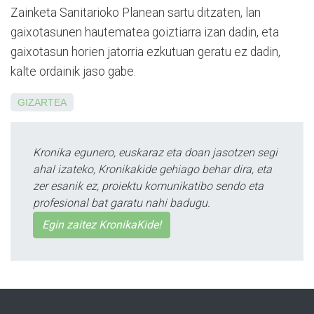
Zain­keta Sanitarioko Planean sar­tu di­tza­ten, lan
gaixotasunen haute­matea goiztiarra izan dadin, eta
gaixotasun horien jatorria ezkutuan geratu ez dadin,
kalte ordainik jaso gabe.
GIZARTEA
Kronika egunero, euskaraz eta doan jasotzen segi
ahal izateko, Kronikakide gehiago behar dira, eta
zer esanik ez, proiektu komunikatibo sendo eta
profesional bat garatu nahi badugu.
Egin zaitez KronikaKide!