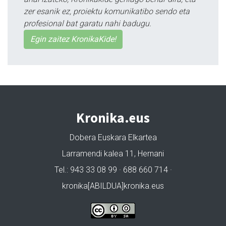
zer esanik ez, proiektu komunikatibo sendo eta
profesional bat garatu nahi badugu.
Egin zaitez KronikaKide!
Kronika.eus
Dobera Euskara Elkartea
Larramendi kalea 11, Hernani
Tel.: 943 33 08 99 · 688 660 714 ·
kronika[ABILDUA]kronika.eus