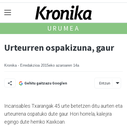
URUMEA
Urteurren ospakizuna, gaur
Kronika - Erredakzioa
2015eko azaroaren 14a
Entzun
Gehitu gaitzazu Googlen
Incansables Txarangak 45 urte betetzen ditu aurten eta
urteurrena ospatuko dute gaur. Hori horrela, kalejira
egingo dute herriko Kaxkoan.