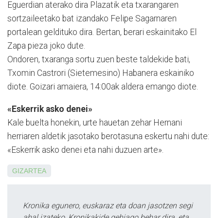
Eguerdian aterako dira Plazatik eta txarangaren
sortzaileetako bat izandako Felipe Sagarnaren
portalean geldituko dira. Bertan, berari eskainitako El
Zapa pieza joko dute.
Ondoren, txaranga sortu zuen beste taldekide bati,
Txomin Castrori (Sieteme­sino) Habanera eskainiko
diote. Goizari amaiera, 14:00ak aldera emango diote.
«Eskerrik asko denei»
Kale buelta honekin, urte hauetan zehar Hernani
herriaren aldetik jasotako berotasuna eskertu nahi dute:
«Eskerrik asko denei eta nahi duzuen arte».
GIZARTEA
Kronika egunero, euskaraz eta doan jasotzen segi
ahal izateko, Kronikakide gehiago behar dira, eta