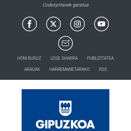
Codesyntaxek garatua
HONI BURUZ
LEGE OHARRA
PUBLIZITATEA
ARAUAK
HARREMANETARAKO
RSS