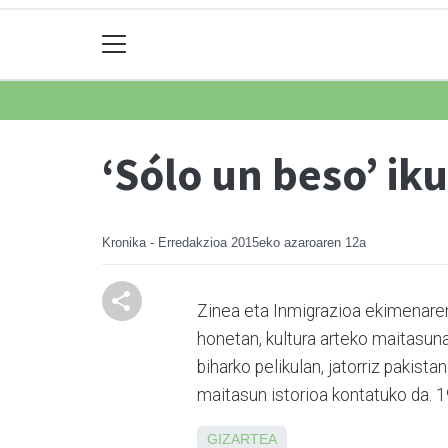
‘Sólo un beso’ iku
Kronika - Erredakzioa
2015eko azaroaren 12a
Zinea eta Inmigrazioa ekimenare
honetan, kultura arteko maitasun
biharko pelikulan, jatorriz pakist
maitasun istorioa kontatuko da. 1
GIZARTEA