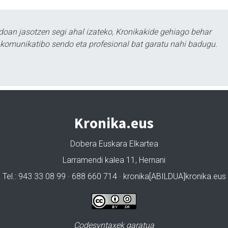
doan jasotzen segi ahal izateko, Kronikakide gehiago behar
tu komunikatibo sendo eta profesional bat garatu nahi badugu.
Kronika.eus
Dobera Euskara Elkartea
Larramendi kalea 11, Hernani
Tel.: 943 33 08 99 · 688 660 714 · kronika[ABILDUA]kronika.eus
Codesyntaxek garatua