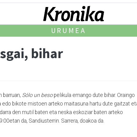
URUMEA
sgai, bihar
n barruan,
Sólo un beso
pelikula emango dute bihar. Oraingo
a edo bikote mistoen arteko maitasuna hartu dute gaitzat et
andarra den mutil baten eta neska eskoziar baten arteko
9:00etan da, Sandiusterrin. Sarrera, doakoa da.