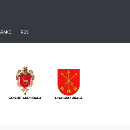
ARAKO
RSS