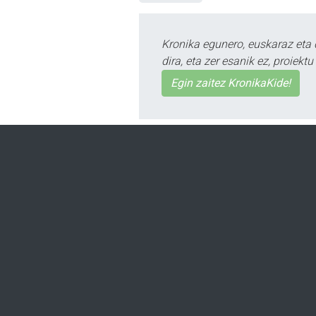
Kronika egunero, euskaraz eta 
dira, eta zer esanik ez, proiek
Egin zaitez KronikaKide!