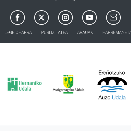
LEGE OHARRA
PUBLIZITATEA
ARAUAK
HARREMANET