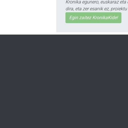
Kronika egunero, euskaraz eta 
dira, eta zer esanik ez, proiek
Egin zaitez KronikaKide!