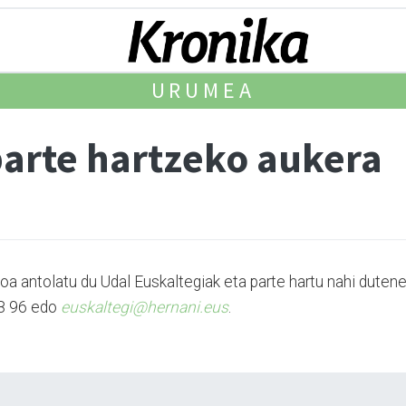
URUMEA
arte hartzeko aukera
 antolatu du Udal Euskaltegiak eta parte hartu nahi duten
18 96 edo
euskaltegi@hernani.eus
.