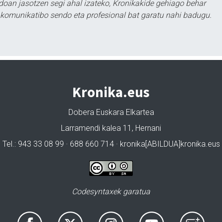
doan jasotzen segi ahal izateko, Kronikakide gehiago behar
tu komunikatibo sendo eta profesional bat garatu nahi badugu.
Kronika.eus
Dobera Euskara Elkartea
Larramendi kalea 11, Hernani
Tel.: 943 33 08 99 · 688 660 714 · kronika[ABILDUA]kronika.eus
Codesyntaxek garatua