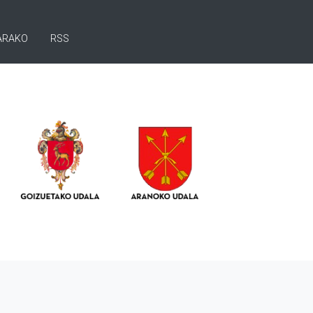
ARAKO
RSS