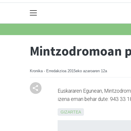
Mintzodromoan p
Kronika - Erredakzioa
2015eko azaroaren 12a
Euskararen Egunean, Mintzodromoa
izena eman behar dute: 943 33 
GIZARTEA