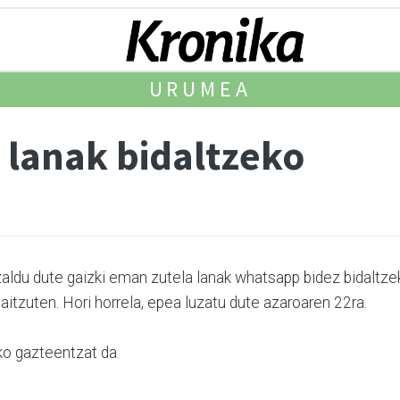
URUMEA
 lanak bidaltzeko
aldu dute gaizki eman zutela lanak whatsapp bidez bidaltze
i­tzuten. Hori horrela, epea luzatu dute azaroaren 22ra.
ko gazteentzat da.