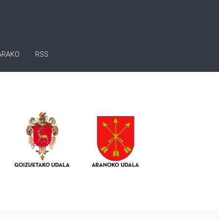
ARAKO
RSS