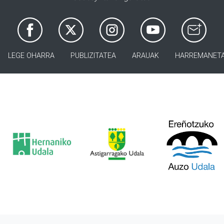
LEGE OHARRA
PUBLIZITATEA
ARAUAK
HARREMANET