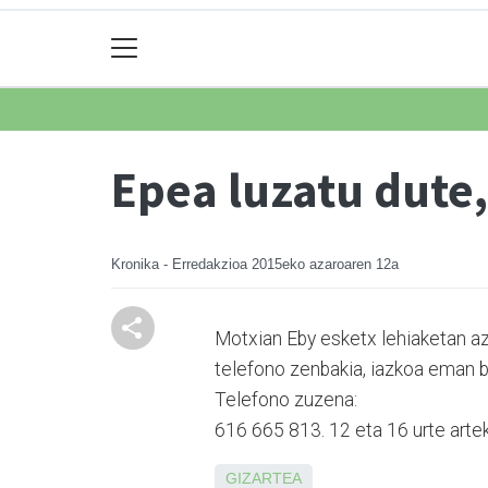
Epea luzatu dute,
Kronika - Erredakzioa
2015eko azaroaren 12a
Motxian Eby esketx lehiaketan az
telefono zenbakia, iazkoa eman ba
Telefono zuzena:
616 665 813. 12 eta 16 urte arte
GIZARTEA