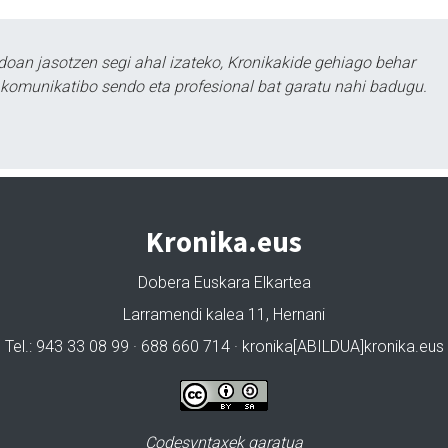
doan jasotzen segi ahal izateko, Kronikakide gehiago behar
tu komunikatibo sendo eta profesional bat garatu nahi badugu.
Kronika.eus
Dobera Euskara Elkartea
Larramendi kalea 11, Hernani
Tel.: 943 33 08 99 · 688 660 714 · kronika[ABILDUA]kronika.eus
Codesyntaxek garatua