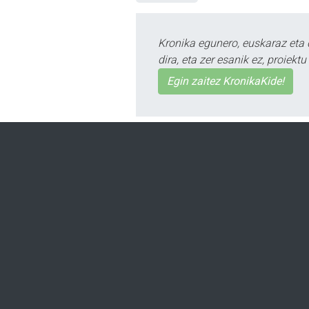
Kronika egunero, euskaraz eta 
dira, eta zer esanik ez, proiek
Egin zaitez KronikaKide!